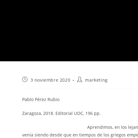
Publicación
Autor
3 noviembre 2020
marketing
de
de
la
la
entrada:
entrada:
Pablo Pérez Rubio
Zaragoza, 2018. Editorial UOC, 196 pp.
Aprendimos, en los lejan
venía siendo desde que en tiempos de los griegos empez