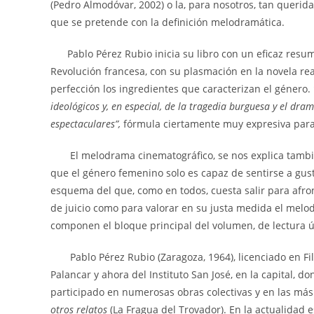
(Pedro Almodóvar, 2002) o la, para nosotros, tan querid
que se pretende con la definición melodramática.
Pablo Pérez Rubio inicia su libro con un eficaz resume
Revolución francesa, con su plasmación en la novela rea
perfección los ingredientes que caracterizan el género.
ideológicos y, en especial, de la tragedia burguesa y el dr
espectaculares”,
fórmula ciertamente muy expresiva para 
El melodrama cinematográfico, se nos explica también
que el género femenino solo es capaz de sentirse a gus
esquema del que, como en todos, cuesta salir para afro
de juicio como para valorar en su justa medida el melod
componen el bloque principal del volumen, de lectura út
Pablo Pérez Rubio (Zaragoza, 1964), licenciado en Filol
Palancar y ahora del Instituto San José, en la capital, 
participado en numerosas obras colectivas y en las más
otros relatos
(La Fragua del Trovador). En la actualidad e