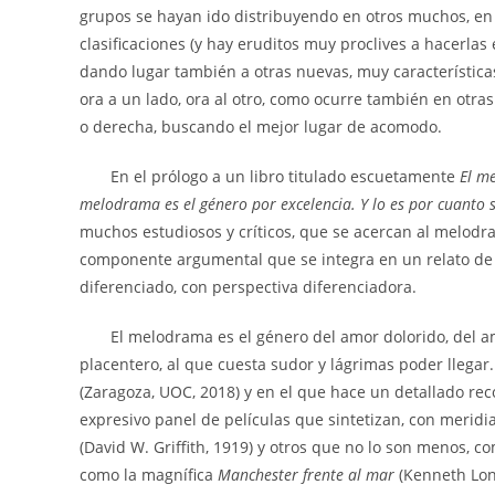
grupos se hayan ido distribuyendo en otros muchos, en
clasificaciones (y hay eruditos muy proclives a hacerl
dando lugar también a otras nuevas, muy característica
ora a un lado, ora al otro, como ocurre también en otra
o derecha, buscando el mejor lugar de acomodo.
En el prólogo a un libro titulado escuetamente
El m
melodrama es el género por excelencia. Y lo es por cuanto s
muchos estudiosos y críticos, que se acercan al melod
componente argumental que se integra en un relato de 
diferenciado, con perspectiva diferenciadora.
El melodrama es el género del amor dolorido, del amor
placentero, al que cuesta sudor y lágrimas poder llegar.
(Zaragoza, UOC, 2018) y en el que hace un detallado reco
expresivo panel de películas que sintetizan, con merid
(David W. Griffith, 1919) y otros que no lo son menos, 
como la magnífica
Manchester frente al mar
(Kenneth Lon