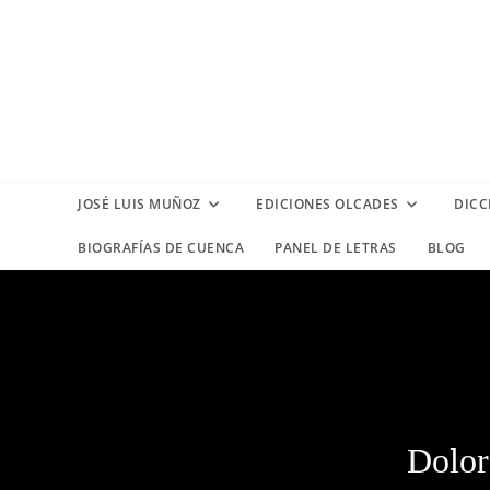
Ir
al
contenido
JOSÉ LUIS MUÑOZ
EDICIONES OLCADES
DICC
BIOGRAFÍAS DE CUENCA
PANEL DE LETRAS
BLOG
Dolor