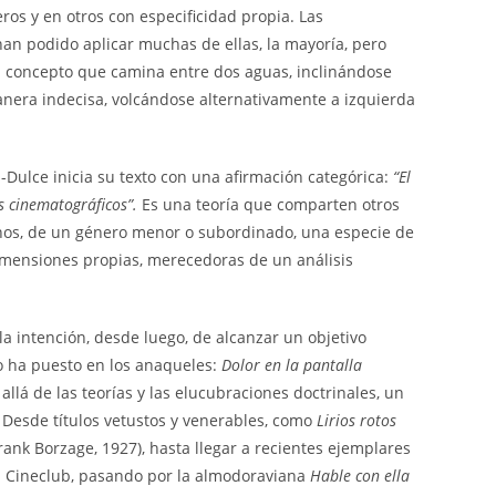
s y en otros con especificidad propia. Las
an podido aplicar muchas de ellas, la mayoría, pero
un concepto que camina entre dos aguas, inclinándose
manera indecisa, volcándose alternativamente a izquierda
s-Dulce inicia su texto con una afirmación categórica:
“El
os cinematográficos”.
Es una teoría que comparten otros
enos, de un género menor o subordinado, una especie de
imensiones propias, merecedoras de un análisis
 intención, desde luego, de alcanzar un objetivo
io ha puesto en los anaqueles:
Dolor en la pantalla
allá de las teorías y las elucubraciones doctrinales, un
 Desde títulos vetustos y venerables, como
Lirios rotos
rank Borzage, 1927), hasta llegar a recientes ejemplares
el Cineclub, pasando por la almodoraviana
Hable con ella