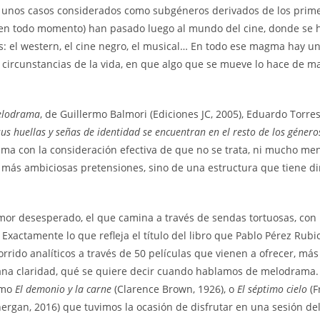
 unos casos considerados como subgéneros derivados de los primero
as en todo momento) han pasado luego al mundo del cine, donde se h
s: el western, el cine negro, el musical… En todo ese magma hay 
s circunstancias de la vida, en que algo que se mueve lo hace de 
elodrama
, de Guillermo Balmori (Ediciones JC, 2005), Eduardo Torre
us huellas y señas de identidad se encuentran en el resto de los géner
rama con la consideración efectiva de que no se trata, ni mucho m
más ambiciosas pretensiones, sino de una estructura que tiene d
 desesperado, el que camina a través de sendas tortuosas, con la
 Exactamente lo que refleja el título del libro que Pablo Pérez Rub
rrido analíticos a través de 50 películas que vienen a ofrecer, más 
iana claridad, qué se quiere decir cuando hablamos de melodrama.
como
El demonio y la carne
(Clarence Brown, 1926), o
El séptimo cielo
(F
ergan, 2016) que tuvimos la ocasión de disfrutar en una sesión d