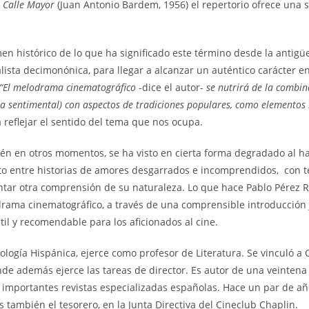
a
Calle Mayor
(Juan Antonio Bardem, 1956) el repertorio ofrece una s
n histórico de lo que ha significado este término desde la antigüe
lista decimonónica, para llegar a alcanzar un auténtico carácter en
“El melodrama cinematográfico
-dice el autor-
se nutrirá de la combi
ama sentimental) con aspectos de tradiciones populares, como elementos 
reflejar el sentido del tema que nos ocupa.
 en otros momentos, se ha visto en cierta forma degradado al h
to entre historias de amores desgarrados e incomprendidos, con te
ntar otra comprensión de su naturaleza. Lo que hace Pablo Pérez R
rama cinematográfico, a través de una comprensible introducción ju
il y recomendable para los aficionados al cine.
ogía Hispánica, ejerce como profesor de Literatura. Se vinculó a C
donde además ejerce las tareas de director. Es autor de una veintena
 importantes revistas especializadas españolas. Hace un par de año
s también el tesorero, en la Junta Directiva del Cineclub Chaplin.