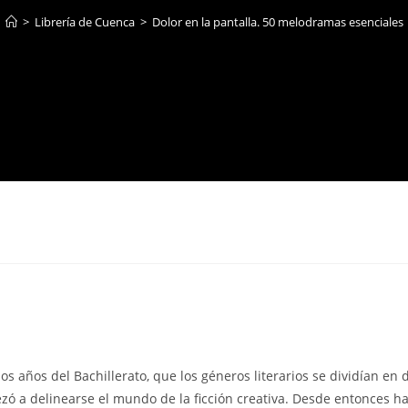
>
Librería de Cuenca
>
Dolor en la pantalla. 50 melodramas esenciales
os años del Bachillerato, que los géneros literarios se dividían en
ó a delinearse el mundo de la ficción creativa. Desde entonces ha 