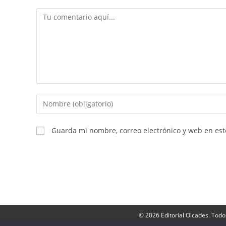
Comentario
Introduce
tu
nombre
Guarda mi nombre, correo electrónico y web en es
o
nombre
de
usuario
para
comentar
© 2026 Editorial Olcades. Todo