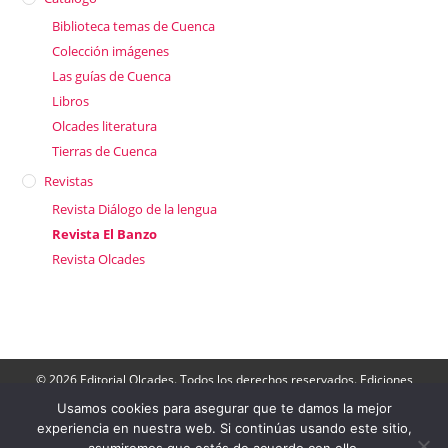
Biblioteca temas de Cuenca
Colección imágenes
Las guías de Cuenca
Libros
Olcades literatura
Tierras de Cuenca
Revistas
Revista Diálogo de la lengua
Revista El Banzo
Revista Olcades
© 2026 Editorial Olcades. Todos los derechos reservados. Ediciones
Olcades: Apartado de Correos 143- 16080, Cuenca. Teléfono: 606 790
264.
Usamos cookies para asegurar que te damos la mejor
Director: José Luis Muñoz |
Contactar
|
Aviso Legal
|
Política de
experiencia en nuestra web. Si continúas usando este sitio,
Privacidad
|
Politica de cookies
-
Acceder a Ediciones Olcades