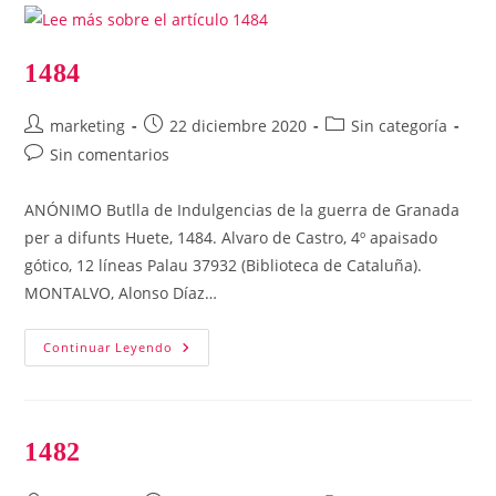
1484
Autor
Publicación
Categoría
marketing
22 diciembre 2020
Sin categoría
de
de
de
Comentarios
Sin comentarios
la
la
la
de
entrada:
entrada:
entrada:
la
ANÓNIMO Butlla de Indulgencias de la guerra de Granada
entrada:
per a difunts Huete, 1484. Alvaro de Castro, 4º apaisado
gótico, 12 líneas Palau 37932 (Biblioteca de Cataluña).
MONTALVO, Alonso Díaz…
1484
Continuar Leyendo
1482