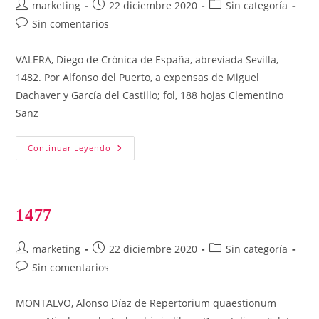
Autor
Publicación
Categoría
marketing
22 diciembre 2020
Sin categoría
de
de
de
Comentarios
Sin comentarios
la
la
la
de
entrada:
entrada:
entrada:
la
VALERA, Diego de Crónica de España, abreviada Sevilla,
entrada:
1482. Por Alfonso del Puerto, a expensas de Miguel
Dachaver y García del Castillo; fol, 188 hojas Clementino
Sanz
1482
Continuar Leyendo
1477
Autor
Publicación
Categoría
marketing
22 diciembre 2020
Sin categoría
de
de
de
Comentarios
Sin comentarios
la
la
la
de
entrada:
entrada:
entrada:
la
MONTALVO, Alonso Díaz de Repertorium quaestionum
entrada: