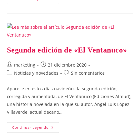
Segunda edición de «El Ventanuco»
Autor
Publicación
marketing
21 diciembre 2020
de
de
Categoría
Comentarios
Noticias y novedades
Sin comentarios
la
la
de
de
entrada:
entrada:
la
la
Aparece en estos días navideños la segunda edición,
entrada:
entrada:
corregida y aumentada, de El Ventanuco (Ediciones Almud),
una historia novelada en la que su autor, Ángel Luis López
Villaverde, actual decano…
Segunda
Continuar Leyendo
Edición
De