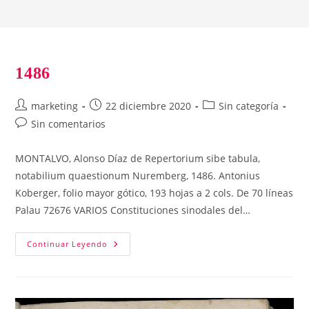
1486
Autor
Publicación
Categoría
marketing
22 diciembre 2020
Sin categoría
de
de
de
Comentarios
Sin comentarios
la
la
la
de
entrada:
entrada:
entrada:
la
MONTALVO, Alonso Díaz de Repertorium sibe tabula,
entrada:
notabilium quaestionum Nuremberg, 1486. Antonius
Koberger, folio mayor gótico, 193 hojas a 2 cols. De 70 líneas
Palau 72676 VARIOS Constituciones sinodales del…
1486
Continuar Leyendo