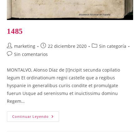
1485
Autor
Publicación
Categoría
marketing
22 diciembre 2020
Sin categoría
de
de
de
Comentarios
Sin comentarios
la
la
la
de
entrada:
entrada:
entrada:
la
MONTALVO, Alonso Díaz de [I]ncipit secunda copilatio
entrada:
legum Et ordinationum regni castelle que a regibus
hyspanie in generalibus curiis condite et promulgate
fuerun Usque ad serenissmu et inuictissimu dominu
Regem…
1485
Continuar Leyendo