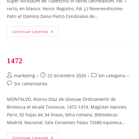
super Nicolaum de Tudeschis in libros Decretalium. Fol. I
recto, en blanco. Verso: Registro. Fol. j:) Reverendissimo
Patri et Domino Dono Pietro Cvndisalvo de…
1477
Continuar Leyendo
1472
Autor
Publicación
Categoría
marketing
22 diciembre 2020
Sin categoría
de
de
de
Comentarios
Sin comentarios
la
la
la
de
entrada:
entrada:
entrada:
la
MONTALVO, Alonso Díaz de Glossae Ordinamenti de
entrada:
Briviesca et Alcalá Toulouse, 1472-1474. Magister Ioannes
Parix, 92 hojas de 34 líneas, letra romana. Bibliotecas:
Madrid, Nacional, Sala Cervantes Palau 72680 equivoca…
1472
Continuar Leyendo