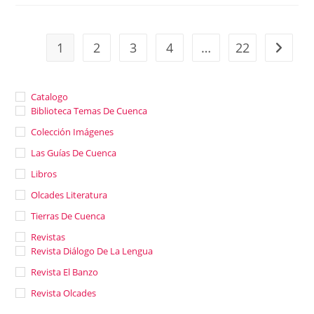
«El
Ventanuco»
1
2
3
4
…
22
Ir a la 
Catalogo
Biblioteca Temas De Cuenca
Colección Imágenes
Las Guías De Cuenca
Libros
Olcades Literatura
Tierras De Cuenca
Revistas
Revista Diálogo De La Lengua
Revista El Banzo
Revista Olcades