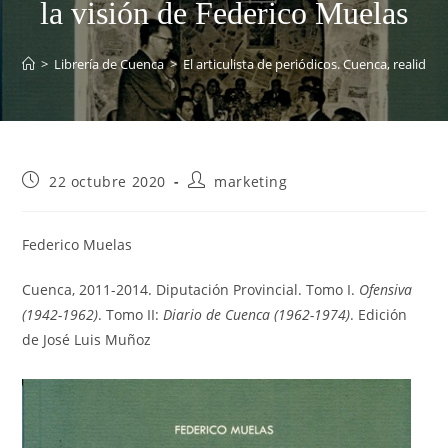
la visión de Federico Muelas
>
Librería de Cuenca
>
El articulista de periódicos. Cuenca, realidad
Publicación
Autor
22 octubre 2020
marketing
de
de
la
la
entrada:
entrada:
Federico Muelas
Cuenca, 2011-2014. Diputación Provincial. Tomo I.
Ofensiva
(1942-1962)
. Tomo II:
Diario de Cuenca (1962-1974)
. Edición
de José Luis Muñoz