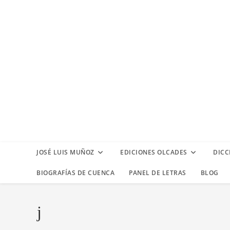
Ir
al
contenido
JOSÉ LUIS MUÑOZ
EDICIONES OLCADES
DICC
BIOGRAFÍAS DE CUENCA
PANEL DE LETRAS
BLOG
j