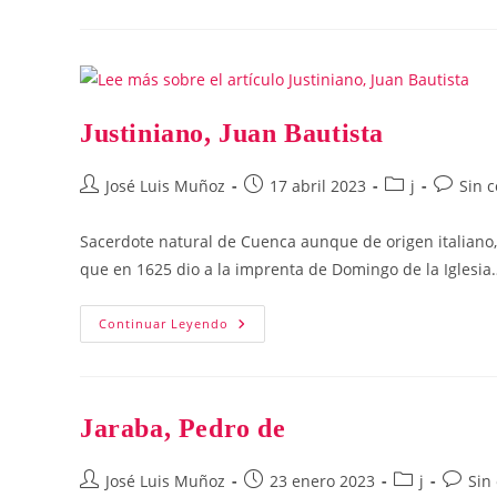
Vicente
Justiniano, Juan Bautista
Autor
Publicación
Categoría
Comenta
José Luis Muñoz
17 abril 2023
j
Sin 
de
de
de
de
la
la
la
la
Sacerdote natural de Cuenca aunque de origen italiano
entrada:
entrada:
entrada:
entrada:
que en 1625 dio a la imprenta de Domingo de la Iglesia
Justiniano,
Continuar Leyendo
Juan
Bautista
Jaraba, Pedro de
Autor
Publicación
Categoría
Coment
José Luis Muñoz
23 enero 2023
j
Sin