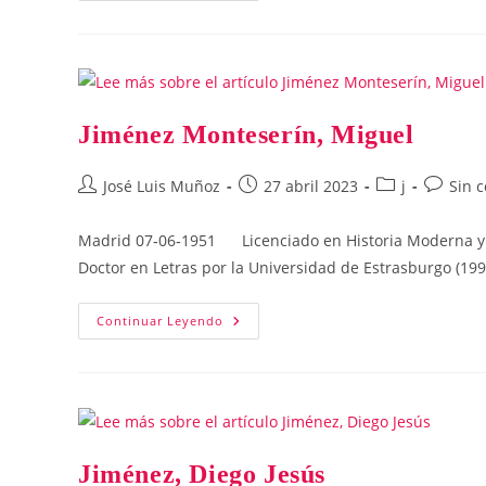
María
Teresa
Jiménez Monteserín, Miguel
Autor
Publicación
Categoría
Comenta
José Luis Muñoz
27 abril 2023
j
Sin 
de
de
de
de
la
la
la
la
Madrid 07‑06‑1951 Licenciado en Historia Moderna y 
entrada:
entrada:
entrada:
entrada:
Doctor en Letras por la Universidad de Estrasburgo (199
Jiménez
Continuar Leyendo
Monteserín,
Miguel
Jiménez, Diego Jesús