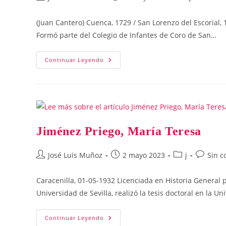
de
de
de
de
la
la
la
la
(Juan Cantero) Cuenca, 1729 / San Lorenzo del Escorial,
entrada:
entrada:
entrada:
entrada
Formó parte del Colegio de Infantes de Coro de San…
Juan
Continuar Leyendo
De
Cuenca
(s.
XVIII)
Jiménez Priego, María Teresa
Autor
Publicación
Categoría
Comenta
José Luis Muñoz
2 mayo 2023
j
Sin c
de
de
de
de
la
la
la
la
Caracenilla, 01-05-1932 Licenciada en Historia General p
entrada:
entrada:
entrada:
entrada:
Universidad de Sevilla, realizó la tesis doctoral en la 
Jiménez
Continuar Leyendo
Priego,