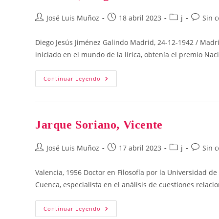
Autor
Publicación
Categoría
Comenta
José Luis Muñoz
18 abril 2023
j
Sin 
de
de
de
de
la
la
la
la
Diego Jesús Jiménez Galindo Madrid, 24-12-1942 / Madr
entrada:
entrada:
entrada:
entrada:
iniciado en el mundo de la lírica, obtenía el premio Na
Jiménez,
Continuar Leyendo
Diego
Jesús
Jarque Soriano, Vicente
Autor
Publicación
Categoría
Comenta
José Luis Muñoz
17 abril 2023
j
Sin 
de
de
de
de
la
la
la
la
Valencia, 1956 Doctor en Filosofía por la Universidad de 
entrada:
entrada:
entrada:
entrada:
Cuenca, especialista en el análisis de cuestiones relaci
Jarque
Continuar Leyendo
Soriano,