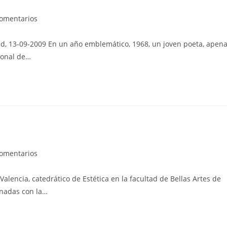
rios
comentarios
id, 13-09-2009 En un año emblemático, 1968, un joven poeta, apen
cional de…
rios
comentarios
Valencia, catedrático de Estética en la facultad de Bellas Artes de
onadas con la…