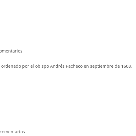
rios
comentarios
, ordenado por el obispo Andrés Pacheco en septiembre de 1608,
…
arios
 comentarios