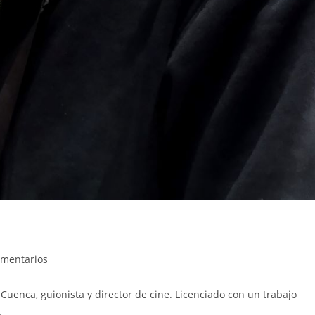
ios
omentarios
 Cuenca, guionista y director de cine. Licenciado con un trabajo
…