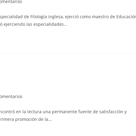
rios
comentarios
specialidad de Filología inglesa, ejerció como maestro de Educació
ó ejerciendo las especialidades…
rios
comentarios
contró en la lectura una permanente fuente de satisfacción y
 primera promoción de la…