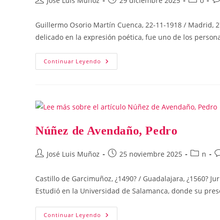
José Luis Muñoz
29 diciembre 2025
o
de
de
de
de
la
la
la
la
Guillermo Osorio Martín Cuenca, 22-11-1918 / Madrid, 27
entrada:
entrada:
entrada:
en
delicado en la expresión poética, fue uno de los person
Osorio,
Continuar Leyendo
Guillermo
Núñez de Avendaño, Pedro
Autor
Publicación
Categorí
C
José Luis Muñoz
25 noviembre 2025
n
de
de
de
d
la
la
la
la
Castillo de Garcimuñoz, ¿1490? / Guadalajara, ¿1560? Jur
entrada:
entrada:
entrada:
e
Estudió en la Universidad de Salamanca, donde su pres
Núñez
Continuar Leyendo