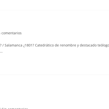
tarios
n comentarios
 / Salamanca ¿1801? Catedrático de renombre y destacado teólogo
a:
a…
mentarios