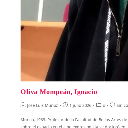
Oliva Mompeán, Ignacio
Autor
Publicación
Categoría
Comentar
José Luis Muñoz
1 julio 2026
o
Sin c
de
de
de
de
la
la
la
la
Murcia, 1963. Profesor de la Facultad de Bellas Artes de
entrada:
entrada:
entrada:
entrada:
sobre el espacio en el cine expresionista se doctoró en