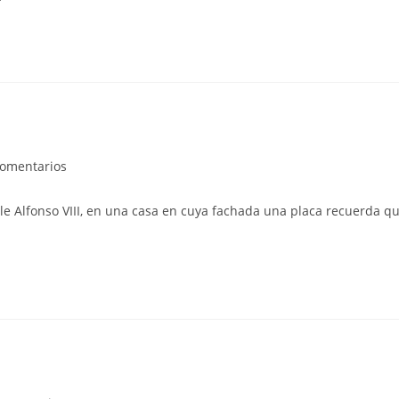
rios
comentarios
le Alfonso VIII, en una casa en cuya fachada una placa recuerda q