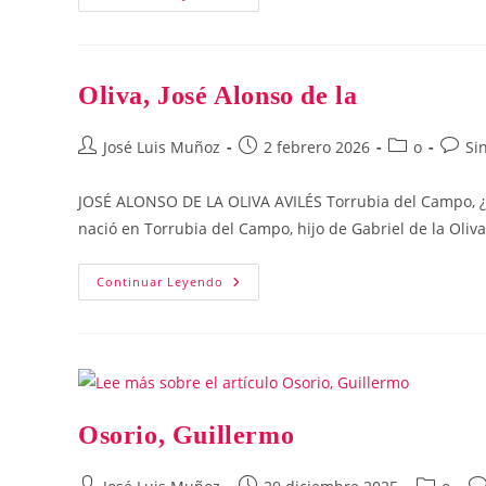
Alberto
Oliva, José Alonso de la
Autor
Publicación
Categoría
Comen
José Luis Muñoz
2 febrero 2026
o
Si
de
de
de
de
la
la
la
la
JOSÉ ALONSO DE LA OLIVA AVILÉS Torrubia del Campo, ¿?
entrada:
entrada:
entrada:
entrad
nació en Torrubia del Campo, hijo de Gabriel de la Oliv
Oliva,
Continuar Leyendo
José
Alonso
De
La
Osorio, Guillermo
Autor
Publicación
Categoría
Co