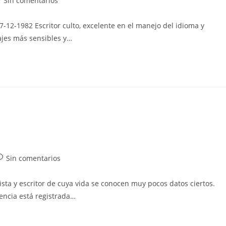
Sin comentarios
-12-1982 Escritor culto, excelente en el manejo del idioma y
trada:
ajes más sensibles y…
a
omentarios
Sin comentarios
e
ista y escritor de cuya vida se conocen muy pocos datos ciertos.
ntrada:
encia está registrada…