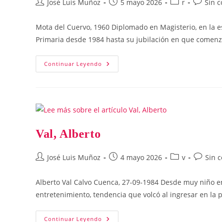
Autor
Publicación
Categoría
Comenta
José Luis Muñoz
5 mayo 2026
r
Sin 
de
de
de
de
la
la
la
la
Mota del Cuervo, 1960 Diplomado en Magisterio, en la e
entrada:
entrada:
entrada:
entrada:
Primaria desde 1984 hasta su jubilación en que comenz
Rodríguez
Continuar Leyendo
Laguía,
Jaime
Val, Alberto
Autor
Publicación
Categoría
Comenta
José Luis Muñoz
4 mayo 2026
v
Sin 
de
de
de
de
la
la
la
la
Alberto Val Calvo Cuenca, 27-09-1984 Desde muy niño en
entrada:
entrada:
entrada:
entrada:
entretenimiento, tendencia que volcó al ingresar en la
Val,
Continuar Leyendo