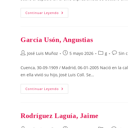
Oliva
Continuar Leyendo
Mompeán,
Ignacio
García Usón, Angustias
Autor
Publicación
Categoría
Comenta
José Luis Muñoz
5 mayo 2026
g
Sin 
de
de
de
de
la
la
la
la
Cuenca, 30-09-1909 / Madrid, 06-01-2005 Nació en la cal
entrada:
entrada:
entrada:
entrada:
en ella vivió su hijo, José Luis Coll. Se…
García
Continuar Leyendo
Usón,
Angustias
Rodríguez Laguía, Jaime