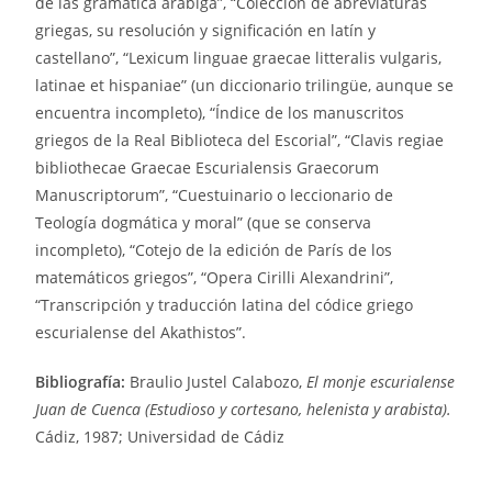
de las gramática arábiga”, “Colección de abreviaturas
griegas, su resolución y significación en latín y
castellano”, “Lexicum linguae graecae litteralis vulgaris,
latinae et hispaniae” (un diccionario trilingüe, aunque se
encuentra incompleto), “Índice de los manuscritos
griegos de la Real Biblioteca del Escorial”, “Clavis regiae
bibliothecae Graecae Escurialensis Graecorum
Manuscriptorum”, “Cuestuinario o leccionario de
Teología dogmática y moral” (que se conserva
incompleto), “Cotejo de la edición de París de los
matemáticos griegos”, “Opera Cirilli Alexandrini”,
“Transcripción y traducción latina del códice griego
escurialense del Akathistos”.
Bibliografía:
Braulio Justel Calabozo,
El monje escurialense
Juan de Cuenca (Estudioso y cortesano, helenista y arabista).
Cádiz, 1987; Universidad de Cádiz