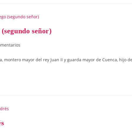
segundo señor)
ios
omentarios
, montero mayor del rey Juan II y guarda mayor de Cuenca, hijo d
s