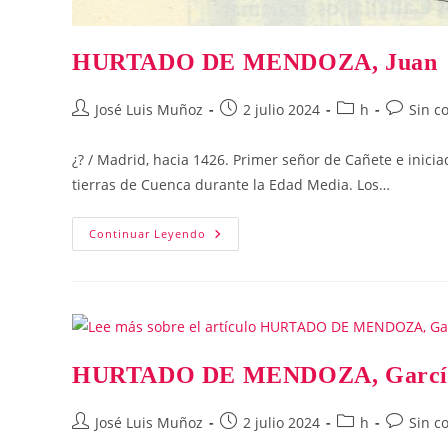
HURTADO DE MENDOZA, Juan
Autor
Publicación
Categoría
Comentar
José Luis Muñoz
2 julio 2024
h
Sin c
de
de
de
de
la
la
la
la
¿? / Madrid, hacia 1426. Primer señor de Cañete e inici
entrada:
entrada:
entrada:
entrada:
tierras de Cuenca durante la Edad Media. Los…
HURTADO
Continuar Leyendo
DE
MENDOZA,
Juan
HURTADO DE MENDOZA, Garcí
Autor
Publicación
Categoría
Comentar
José Luis Muñoz
2 julio 2024
h
Sin c
de
de
de
de