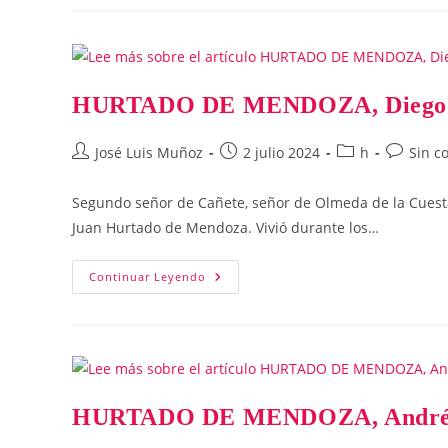
Diego
(primer
Marqués)
HURTADO DE MENDOZA, Diego (
Autor
Publicación
Categoría
Comentar
José Luis Muñoz
2 julio 2024
h
Sin c
de
de
de
de
la
la
la
la
Segundo señor de Cañete, señor de Olmeda de la Cuesta
entrada:
entrada:
entrada:
entrada:
Juan Hurtado de Mendoza. Vivió durante los…
HURTADO
Continuar Leyendo
DE
MENDOZA,
Diego
(segundo
Señor)
HURTADO DE MENDOZA, André