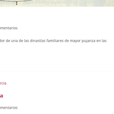
ios
omentarios
ador de una de las dinastías familiares de mayor pujanza en las
a
ios
omentarios