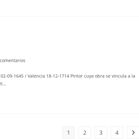
arios
 comentarios
09‑1645 / Valencia 18‑12‑1714 Pintor cuya obra se vincula a la
:
él…
1
2
3
4
Ir 