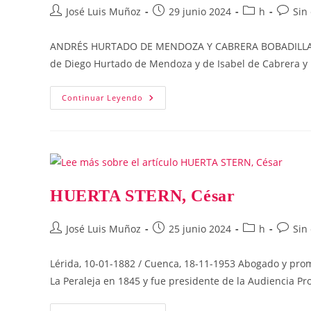
Autor
Publicación
Categoría
Coment
José Luis Muñoz
29 junio 2024
h
Sin
de
de
de
de
la
la
la
la
ANDRÉS HURTADO DE MENDOZA Y CABRERA BOBADILLA Cue
entrada:
entrada:
entrada:
entrada
de Diego Hurtado de Mendoza y de Isabel de Cabrera y 
HURTADO
Continuar Leyendo
DE
MENDOZA,
Andrés
HUERTA STERN, César
Autor
Publicación
Categoría
Coment
José Luis Muñoz
25 junio 2024
h
Sin
de
de
de
de
la
la
la
la
Lérida, 10-01-1882 / Cuenca, 18-11-1953 Abogado y prom
entrada:
entrada:
entrada:
entrada
La Peraleja en 1845 y fue presidente de la Audiencia Pr