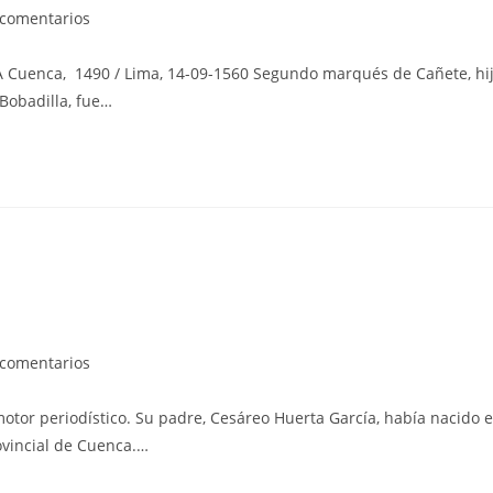
arios
 comentarios
nca, 1490 / Lima, 14-09-1560 Segundo marqués de Cañete, hi
:
Bobadilla, fue…
arios
 comentarios
otor periodístico. Su padre, Cesáreo Huerta García, había nacido 
:
ovincial de Cuenca.…