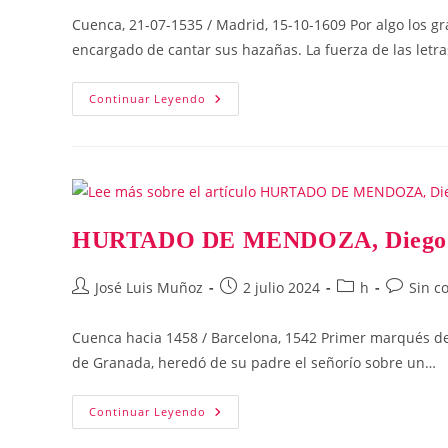
la
la
la
la
Cuenca, 21-07-1535 / Madrid, 15-10-1609 Por algo los g
entrada:
entrada:
entrada:
entrada:
encargado de cantar sus hazañas. La fuerza de las letra
HURTADO
Continuar Leyendo
DE
MENDOZA,
García
HURTADO DE MENDOZA, Diego (
Autor
Publicación
Categoría
Comentar
José Luis Muñoz
2 julio 2024
h
Sin c
de
de
de
de
la
la
la
la
Cuenca hacia 1458 / Barcelona, 1542 Primer marqués de
entrada:
entrada:
entrada:
entrada:
de Granada, heredó de su padre el señorío sobre un…
HURTADO
Continuar Leyendo
DE
MENDOZA,