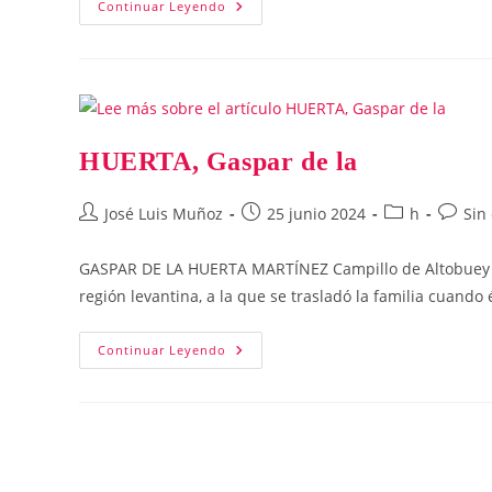
HUERTA
Continuar Leyendo
STERN,
César
HUERTA, Gaspar de la
Autor
Publicación
Categoría
Coment
José Luis Muñoz
25 junio 2024
h
Sin
de
de
de
de
la
la
la
la
GASPAR DE LA HUERTA MARTÍNEZ Campillo de Altobuey 02‑
entrada:
entrada:
entrada:
entrada
región levantina, a la que se trasladó la familia cuando 
HUERTA,
Continuar Leyendo
Gaspar
De
La