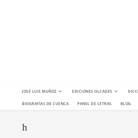
Ir
al
contenido
JOSÉ LUIS MUÑOZ
EDICIONES OLCADES
DICC
BIOGRAFÍAS DE CUENCA
PANEL DE LETRAS
BLOG
h