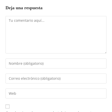
Deja una respuesta
Comentario
Introduce
tu
nombre
Introduce
o
tu
nombre
dirección
Introduce
de
de
la
usuario
correo
URL
para
electrónico
de
comentar