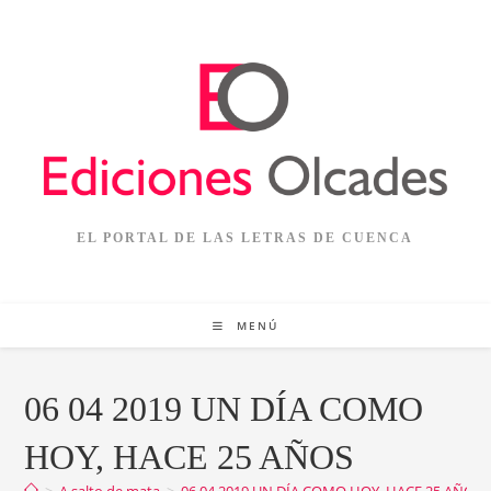
Ir
al
contenido
EL PORTAL DE LAS LETRAS DE CUENCA
MENÚ
06 04 2019 UN DÍA COMO
HOY, HACE 25 AÑOS
>
A salto de mata
>
06 04 2019 UN DÍA COMO HOY, HACE 25 AÑOS