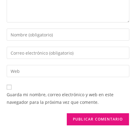
Introduce
tu
nombre
Introduce
o
tu
nombre
dirección
Introduce
de
de
la
usuario
correo
URL
para
electrónico
de
comentar
Guarda mi nombre, correo electrónico y web en este
para
tu
navegador para la próxima vez que comente.
comentar
web
(opcional)