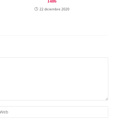
1486
22 diciembre 2020
troduce
RL