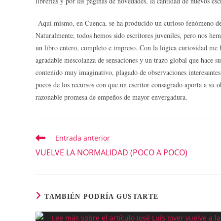
librerías y por las páginas de novedades, la cantidad de nuevos esc
Aquí mismo, en Cuenca, se ha producido un curioso fenómeno de es
Naturalmente, todos hemos sido escritores juveniles, pero nos hemo
un libro entero, completo e impreso. Con la lógica curiosidad me h
agradable mescolanza de sensaciones y un trazo global que hace s
contenido muy imaginativo, plagado de observaciones interesantes y
pocos de los recursos con que un escritor consagrado aporta a su ob
razonable promesa de empeños de mayor envergadura.
Entrada anterior
Leer
más
VUELVE LA NORMALIDAD (POCO A POCO)
artículos
TAMBIÉN PODRÍA GUSTARTE