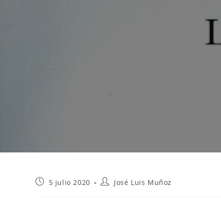
Publicación
Autor
5 julio 2020
José Luis Muñoz
de
de
la
la
entrada:
entrada: