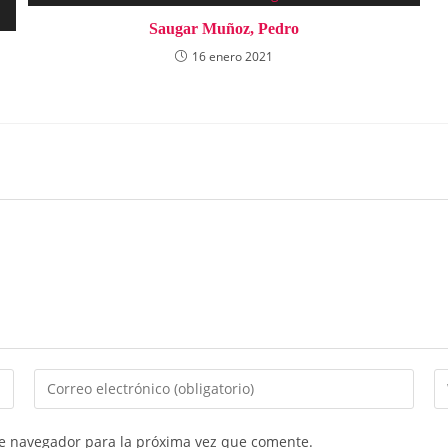
Saugar Muñoz, Pedro
16 enero 2021
Introduce
In
tu
la
dirección
U
te navegador para la próxima vez que comente.