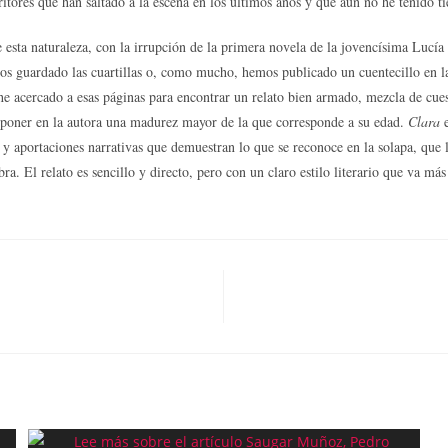
ritores que han saltado a la escena en los últimos años y que aún no he tenido ti
ta naturaleza, con la irrupción de la primera novela de la jovencísima Lucía M
s guardado las cuartillas o, como mucho, hemos publicado un cuentecillo en la r
e acercado a esas páginas para encontrar un relato bien armado, mezcla de cuesti
uponer en la autora una madurez mayor de la que corresponde a su edad.
Clara
 aportaciones narrativas que demuestran lo que se reconoce en la solapa, que la
ra. El relato es sencillo y directo, pero con un claro estilo literario que va má