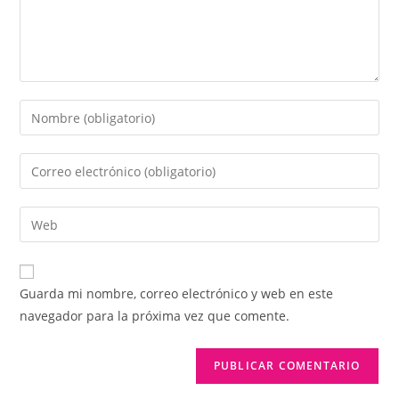
Introduce
tu
nombre
Introduce
o
tu
nombre
dirección
Introduce
de
de
la
usuario
correo
URL
para
electrónico
de
comentar
Guarda mi nombre, correo electrónico y web en este
para
tu
navegador para la próxima vez que comente.
comentar
web
(opcional)