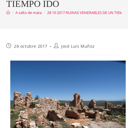
TIEMPO IDO
>
A salto de mata
>
28 10 2017 RUINAS VENERABLES DE UN TIEMPO
Publicación
Autor
28 octubre 2017
José Luis Muñoz
de
de
la
la
entrada:
entrada: