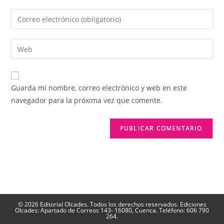
nombre
Introduce
o
tu
nombre
dirección
Introduce
de
de
la
usuario
correo
URL
para
electrónico
de
comentar
Guarda mi nombre, correo electrónico y web en este
para
tu
navegador para la próxima vez que comente.
comentar
web
(opcional)
© 2026 Editorial Olcades. Todos los derechos reservados. Ediciones
Olcades: Apartado de Correos 143- 16080, Cuenca. Teléfono: 606 790
264.