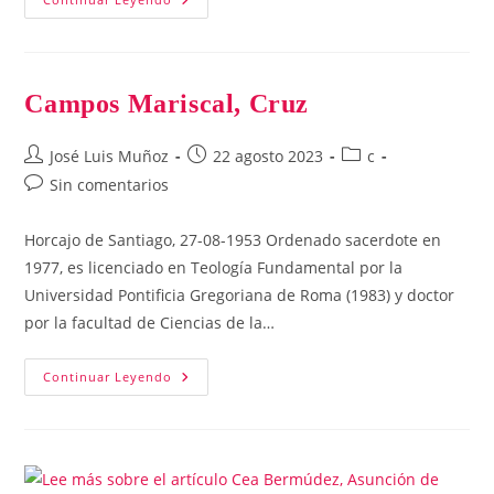
Juan
Ignacio
Campos Mariscal, Cruz
Autor
Publicación
Categoría
José Luis Muñoz
22 agosto 2023
c
de
de
de
Comentarios
Sin comentarios
la
la
la
de
entrada:
entrada:
entrada:
la
Horcajo de Santiago, 27-08-1953 Ordenado sacerdote en
entrada:
1977, es licenciado en Teología Fundamental por la
Universidad Pontificia Gregoriana de Roma (1983) y doctor
por la facultad de Ciencias de la…
Campos
Continuar Leyendo
Mariscal,
Cruz