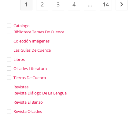
1
2
3
4
…
14
Ir a la 
Catalogo
Biblioteca Temas De Cuenca
Colección Imágenes
Las Guías De Cuenca
Libros
Olcades Literatura
Tierras De Cuenca
Revistas
Revista Diálogo De La Lengua
Revista El Banzo
Revista Olcades