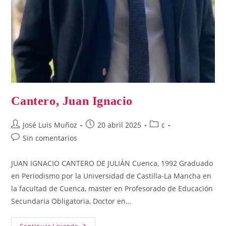
Cantero, Juan Ignacio
Autor
Publicación
Categoría
José Luis Muñoz
20 abril 2025
c
de
de
de
Comentarios
Sin comentarios
la
la
la
de
entrada:
entrada:
entrada:
la
JUAN IGNACIO CANTERO DE JULIÁN Cuenca, 1992 Graduado
entrada:
en Periodismo por la Universidad de Castilla-La Mancha en
la facultad de Cuenca, master en Profesorado de Educación
Secundaria Obligatoria, Doctor en…
Cantero,
Continuar Leyendo