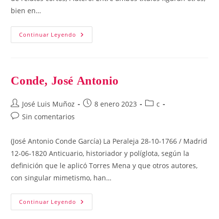
bien en…
Catalá,
Continuar Leyendo
Santiago
Conde, José Antonio
Autor
Publicación
Categoría
José Luis Muñoz
8 enero 2023
c
de
de
de
Comentarios
Sin comentarios
la
la
la
de
entrada:
entrada:
entrada:
la
(José Antonio Conde García) La Peraleja 28‑10‑1766 / Madrid
entrada:
12‑06‑1820 Anticuario, historiador y políglota, según la
definición que le aplicó Torres Mena y que otros autores,
con singular mimetismo, han…
Conde,
Continuar Leyendo
José
Antonio