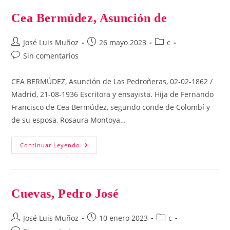
Cea Bermúdez, Asunción de
Autor
Publicación
Categoría
José Luis Muñoz
26 mayo 2023
c
de
de
de
Comentarios
Sin comentarios
la
la
la
de
entrada:
entrada:
entrada:
la
CEA BERMÚDEZ, Asunción de Las Pedroñeras, 02-02-1862 /
entrada:
Madrid, 21-08-1936 Escritora y ensayista. Hija de Fernando
Francisco de Cea Bermúdez, segundo conde de Colombí y
de su esposa, Rosaura Montoya…
Cea
Continuar Leyendo
Bermúdez,
Asunción
De
Cuevas, Pedro José
Autor
Publicación
Categoría
José Luis Muñoz
10 enero 2023
c
de
de
de