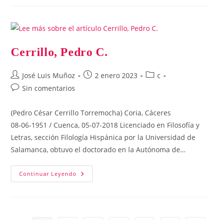
Cerrillo, Pedro C.
Autor
Publicación
Categoría
José Luis Muñoz
2 enero 2023
c
de
de
de
Comentarios
Sin comentarios
la
la
la
de
entrada:
entrada:
entrada:
la
(Pedro César Cerrillo Torremocha) Coria, Cáceres
entrada:
08‑06‑1951 / Cuenca, 05-07-2018 Licenciado en Filosofía y
Letras, sección Filología Hispánica por la Universidad de
Salamanca, obtuvo el doctorado en la Autónoma de…
Cerrillo,
Continuar Leyendo
Pedro
C.