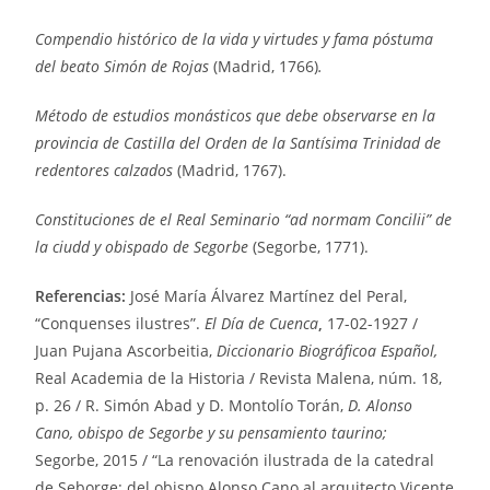
Compendio histórico de la vida y virtudes y fama póstuma
del beato Simón de Rojas
(Madrid, 1766)
.
Método de estudios monásticos que debe observarse en la
provincia de Castilla del Orden de la Santísima Trinidad de
redentores calzados
(Madrid, 1767).
Constituciones de el Real Seminario “ad normam Concilii” de
la ciudd y obispado de Segorbe
(Segorbe, 1771).
Referencias:
José María Álvarez Martínez del Peral,
“Conquenses ilustres”.
El Día de Cuenca
,
17-02-1927 /
Juan Pujana Ascorbeitia,
Diccionario Biográficoa Español,
Real Academia de la Historia / Revista Malena, núm. 18,
p. 26 / R. Simón Abad y D. Montolío Torán,
D. Alonso
Cano, obispo de Segorbe y su pensamiento taurino;
Segorbe, 2015 / “La renovación ilustrada de la catedral
de Seborge: del obispo Alonso Cano al arquitecto Vicente