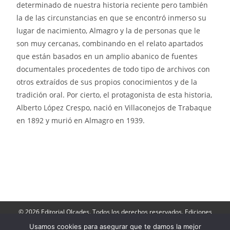
determinado de nuestra historia reciente pero también
la de las circunstancias en que se encontró inmerso su
lugar de nacimiento, Almagro y la de personas que le
son muy cercanas, combinando en el relato apartados
que están basados en un amplio abanico de fuentes
documentales procedentes de todo tipo de archivos con
otros extraídos de sus propios conocimientos y de la
tradición oral. Por cierto, el protagonista de esta historia,
Alberto López Crespo, nació en Villaconejos de Trabaque
en 1892 y murió en Almagro en 1939.
© 2026 Editorial Olcades. Todos los derechos reservados. Ediciones
Olcades: Apartado de Correos 143- 16080, Cuenca. Teléfono: 606 790
264.
Usamos cookies para asegurar que te damos la mejor