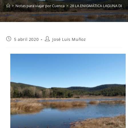
>
Notas para viajar por Cuenca
>
28 LA ENIGMÁTICA LAGUNA DE T
Publicación
Autor
5 abril 2020
José Luis Muñoz
de
de
la
la
entrada:
entrada: