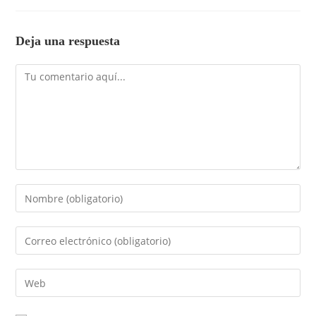
Deja una respuesta
Comentario
Introduce
tu
nombre
Introduce
o
tu
nombre
dirección
Introduce
de
de
la
usuario
correo
URL
para