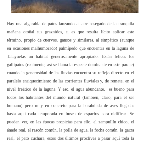
Hay una algarabía de patos lanzando al aire sosegado de la tranquila
mañana otoñal sus graznidos, si es que resulta lícito aplicar este
término, propio de cuervos, gansos y similares, al simpático (aunque
en ocasiones malhumorado) palmípedo que encuentra en la laguna de
Talayuelas un hábitat generosamente apropiado. Están felices los
gallipatos (realmente, así se llama la especie dominante en este paraje)
cuando la generosidad de las lluvias encuentra su reflejo directo en el
paralelo enriquecimiento de las corrientes fluviales y, de remate, en el
nivel freático de la laguna. Y eso, el agua abundante,
es bueno para
todos los habitantes del mundo natural (también, claro, para el ser
humano) pero muy en concreto para la barahúnda de aves llegadas
hasta aquí cada temporada en busca de espacios para nidificar. Se
pueden ver, en las épocas propicias para ello, el zampullín chico, el
ánade real, el rascón común, la polla de agua, la focha común, la garza
real, el pato cuchara, estos dos últimos proclives a pasar aquí toda la