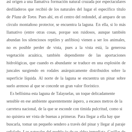
así origen a una llamativa formación natural cruzada por espectaculares
desfiladeros que recibió de los naturales del lugar el específico título
de
Plaza de Toros
. Pues ahí, en el centro del redondel, al amparo de un
círculo montañoso protector, se encuentra la laguna. En ella, si lo más
llamativo (entre otras cosas, porque son ruidosos, aunque también
abundan los silenciosos reptiles y anfibios) vienen a ser los animales,
no es posible perder de vista, pues a la vista está, la generosa
vegetación acuática, también dependiente de las aportaciones
hidrológicas, que cuando es abundante se traduce en una explosión de
juncales surgiendo en rodales anárquicamente distribuidos sobre la
superficie líquida
. Al norte de la laguna se encuentra un pinar sobre
suelo arenoso al que se concede un gran valor florístico.
Es bellísima esta laguna de Talayuelas, un toque delicadamente
sensible en ese ambiente aparentemente áspero, a escasos metros de la
carretera nacional, de la que se esconde con tímida pulcritud, como si
no quisiera ser vista de buenas a primeras. Para llegar a ella hay que
buscarla, tomar un pequeño sendero a través del pinar y llegar al paraje
señalado. Los naturales del pueblo (y de su aldea inmediata, Casillas de