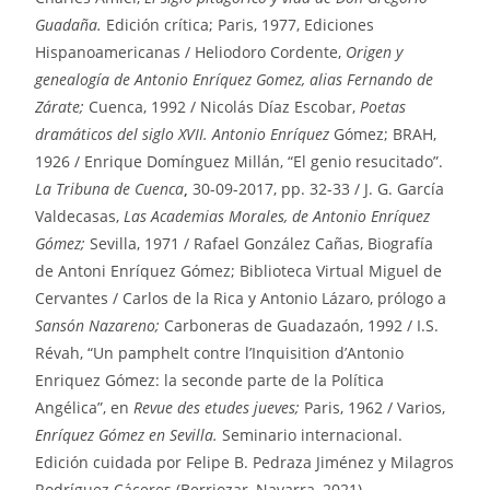
Guadaña.
Edición crítica; Paris, 1977, Ediciones
Hispanoamericanas / Heliodoro Cordente,
Origen y
genealogía de Antonio Enríquez Gomez, alias Fernando de
Zárate;
Cuenca, 1992 / Nicolás Díaz Escobar,
Poetas
dramáticos del siglo XVII. Antonio Enríquez
Gómez; BRAH,
1926 / Enrique Domínguez Millán, “El genio resucitado”.
La Tribuna de Cuenca
,
30-09-2017, pp. 32-33 / J. G. García
Valdecasas,
Las Academias Morales, de Antonio Enríquez
Gómez;
Sevilla, 1971 / Rafael González Cañas, Biografía
de Antoni Enríquez Gómez; Biblioteca Virtual Miguel de
Cervantes / Carlos de la Rica y Antonio Lázaro, prólogo a
Sansón Nazareno;
Carboneras de Guadazaón, 1992 / I.S.
Révah, “Un pamphelt contre l’Inquisition d’Antonio
Enriquez Gómez: la seconde parte de la Política
Angélica”, en
Revue des etudes jueves;
Paris, 1962 / Varios,
Enríquez Gómez en Sevilla.
Seminario internacional.
Edición cuidada por Felipe B. Pedraza Jiménez y Milagros
Rodríguez Cáceres (Berriozar, Navarra, 2021)