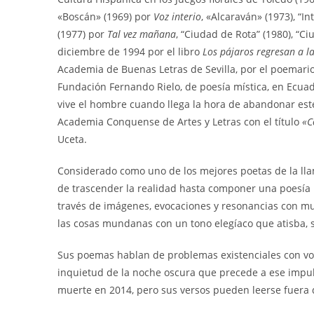
«Boscán» (1969) por
Voz interio
, «Alcaraván» (1973), “I
(1977) por
Tal vez mañana
, “Ciudad de Rota” (1980), “Ci
diciembre de 1994 por el libro
Los pájaros regresan a l
Academia de Buenas Letras de Sevilla, por el poemari
Fundación Fernando Rielo, de poesía mística, en Ecuad
vive el hombre cuando llega la hora de abandonar este
Academia Conquense de Artes y Letras con el título
«C
Uceta.
Considerado como uno de los mejores poetas de la lla
de trascender la realidad hasta componer una poesía i
través de imágenes, evocaciones y resonancias con much
las cosas mundanas con un tono elegíaco que atisba, 
Sus poemas hablan de problemas existenciales con voz
inquietud de la noche oscura que precede a ese impulso
muerte en 2014, pero sus versos pueden leerse fuera d