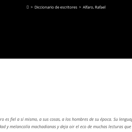
>
Diccionario de escritores
>
Alfaro, Rafael
ro es fiel a sí mismo, a sus cosas, a los hombres de su época. Su lenguaj
iedad y melancolía machadianas y deja oir el eco de muchas lecturas que