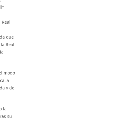
il”
a Real
nada que
la Real
ia
 el modo
ca, a
ida y de
o la
ras su