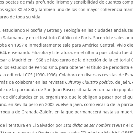
los poetas de más profundo lirismo y sensibilidad de cuantos com
os siglos XX al XXI y también uno de los con mayor coherencia man
largo de toda su vida.
), estudiando Filosofía y Letras y Teología en las ciudades andaluza
 Salamanca y en el Instituto Católico de París. Sacerdote salesiano,
oba en 1957 e inmediatamente sale para América Central. Vivió di
64), enseñando Filosofía y Literatura; en el último país citado fue d
resar a Madrid en 1968 se hizo cargo de la dirección de la editorial 
o los estudios de Periodismo, para obtener el título de periodista 
y la editorial CCS (1990-1996). Colabora en diversas revistas de Esp
emás de colaborar en las revistas
Cultura
y
Claustro poético
,
de Jaén,
ble de la parroquia de San Juan Bosco, situada en un barrio popula
 de dificultades en su organismo, que le obligan a pasar por el qu
no, en Sevilla pero en 2002 vuelve a Jaén, como vicario de la parr
rroquia de Granada-Zaidín, en la que permanecerá hasta su muert
de literatura en El Salvador por
Esta dicha de ser hombre
(1961)
;
el 
63) por el poemario
Desde la fe que siento
; “Ciudad de Madrid” (1968)