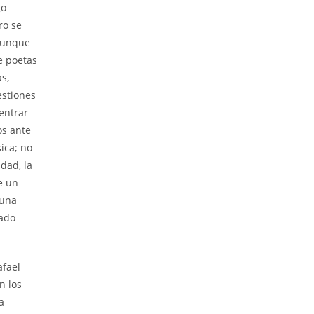
go
ro se
 aunque
e poetas
s,
estiones
entrar
os ante
ica; no
dad, la
e un
 una
iado
afael
n los
a