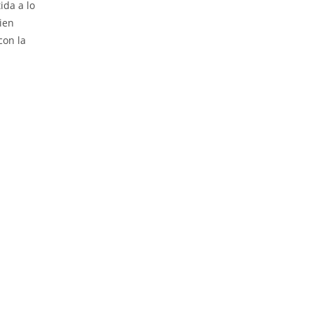
ida a lo
uien
con la