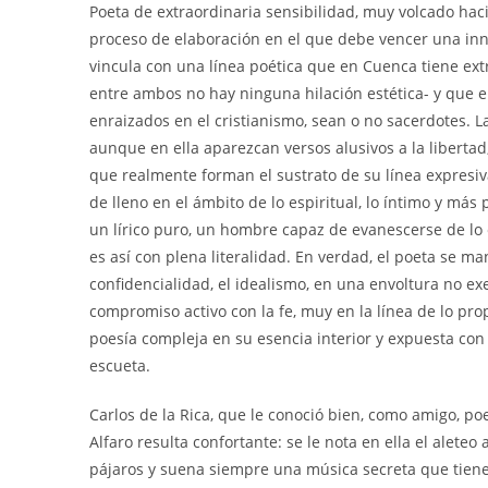
Poeta de extraordinaria sensibilidad, muy volcado hac
proceso de elaboración en el que debe vencer una innat
vincula con una línea poética que en Cuenca tiene ext
entre ambos no hay ninguna hilación estética- y que e
enraizados en el cristianismo, sean o no sacerdotes. L
aunque en ella aparezcan versos alusivos a la libertad
que realmente forman el sustrato de su línea expresiva
de lleno en el ámbito de lo espiritual, lo íntimo y m
un lírico puro, un hombre capaz de evanescerse de l
es así con plena literalidad. En verdad, el poeta se ma
confidencialidad, el idealismo, en una envoltura no e
compromiso activo con la fe, muy en la línea de lo pr
poesía compleja en su esencia interior y expuesta co
escueta.
Carlos de la Rica, que le conoció bien, como amigo, po
Alfaro resulta confortante: se le nota en ella el aleteo
pájaros y suena siempre una música secreta que tiene 