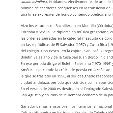
sabido asimilar».
Hablamos, efectivamente, de uno de 
nómina de escritores conquenses en la transición de l
una línea expresiva, de hondo contenido poético, a lo 
Hizo los estudios de Bachillerato en Montilla (Córdoba
Córdoba y Sevilla. Se diploma en música gregoriana, en
las órdenes sagradas en la catedral-mezquita de Córd
en las repúblicas de El Salvador (1957) y Costa Rica (19
del colegio “Don Bosco”, en la capital, San José. Al reg
Boletín Salesiano y de la Casa San Juan Bosco, iniciand
En ese periodo dirige el Boletín Salesiano (1970-1996) 
América, ejerciendo la crítica de poesía en
Reseña
, ad
la que se trasladó en 1996, al ser designado responsa
ciudad andaluza, periodo que coincide con la aparición
En el verano de 2000 es destinado al Teologado Salesia
San Agustín y en 2005 se le nombra ecónomo de la pa
Ganador de numerosos premios literarios: el nacional 
Cultura Hispánica en los Juegos florales de Toledo (19