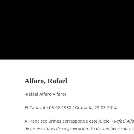
Alfaro, Rafael
(Rafael Alfaro Alfaro)
El Cañavate 06-02-1930 / Granada, 23-03-2014
A Francisco Brines corresponde este juicio:
«Rafael Alfa
de los escritores de su generación. Su dicción tiene sobr