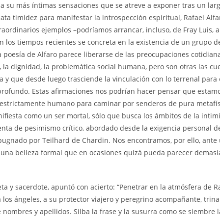
ia su más íntimas sensaciones que se atreve a exponer tras un lar
a timidez para manifestar la introspección espiritual, Rafael Alfa
raordinarios ejemplos –podríamos arrancar, incluso, de Fray Luis,
n los tiempos recientes se concreta en la existencia de un grupo d
a poesía de Alfaro parece liberarse de las preocupaciones cotidiana
, la dignidad, la problemática social humana, pero son otras las cu
 y que desde luego trasciende la vinculación con lo terrenal para 
ás profundo. Estas afirmaciones nos podrían hacer pensar que estam
o estrictamente humano para caminar por senderos de pura metafís
nifiesta como un ser mortal, sólo que busca los ámbitos de la intimi
xenta de pesimismo crítico, abordado desde la exigencia personal d
opugnado por Teilhard de Chardin. Nos encontramos, por ello, ante
n una belleza formal que en ocasiones quizá pueda parecer demas
eta y sacerdote, apuntó con acierto: “Penetrar en la atmósfera de R
 a los ángeles, a su protector viajero y peregrino acompañante, trina
nombres y apellidos. Silba la frase y la susurra como se siembre l