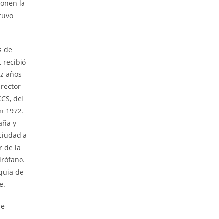
ponen la
tuvo
s de
 recibió
ez años
irector
CCS, del
en 1972.
aña y
 ciudad a
r de la
irófano.
oquia de
e.
de
,