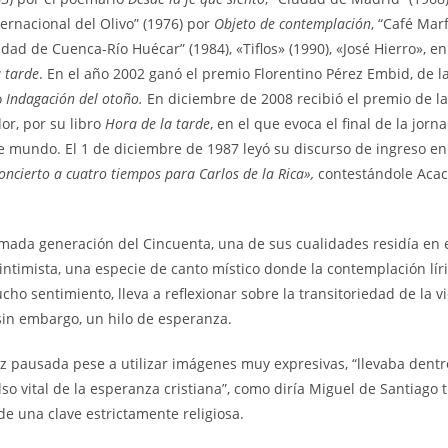
nternacional del Olivo” (1976) por
Objeto de contemplación
, “Café Marf
udad de Cuenca-Río Huécar” (1984), «Tiflos» (1990), «José Hierro», en
a tarde
. En el año 2002 ganó el premio Florentino Pérez Embid, de l
o
Indagación del otoño.
En diciembre de 2008 recibió el premio de la
or, por su libro
Hora de la tarde
, en el que evoca el final de la jor
 mundo. El 1 de diciembre de 1987 leyó su discurso de ingreso en 
oncierto a cuatro tiempos para Carlos de la Rica»,
contestándole Acac
mada generación del Cincuenta, una de sus cualidades residía en
ntimista, una especie de canto místico donde la contemplación líri
o sentimiento, lleva a reflexionar sobre la transitoriedad de la v
sin embargo, un hilo de esperanza.
 pausada pese a utilizar imágenes muy expresivas, “llevaba dentr
 vital de la esperanza cristiana”, como diría Miguel de Santiago t
e una clave estrictamente religiosa.