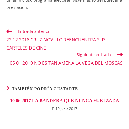
un ambicioso programa electoral. Viste más lo del bulevar a
la estación.
Entrada anterior
Leer
más
22 12 2018 CRUZ NOVILLO REENCUENTRA SUS
artículos
CARTELES DE CINE
Siguiente entrada
05 01 2019 NO ES TAN AMENA LA VEGA DEL MOSCAS
TAMBIÉN PODRÍA GUSTARTE
10 06 2017 LA BANDERA QUE NUNCA FUE IZADA
10 junio 2017