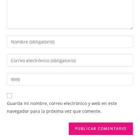
Introduce
tu
nombre
Introduce
o
tu
nombre
dirección
Introduce
de
de
la
usuario
correo
URL
para
electrónico
de
comentar
Guarda mi nombre, correo electrónico y web en este
para
tu
navegador para la próxima vez que comente.
comentar
web
(opcional)