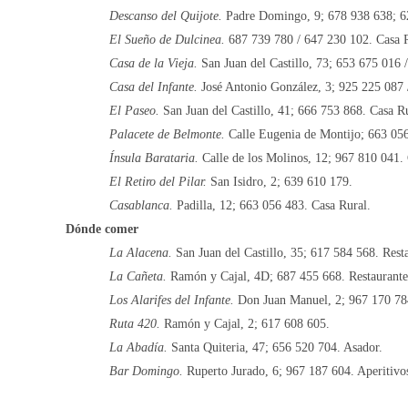
Descanso del Quijote.
Padre Domingo, 9; 678 938 638; 6
El Sueño de Dulcinea.
687 739 780 / 647 230 102. Casa 
Casa de la Vieja.
San Juan del Castillo, 73; 653 675 016 
Casa del Infante.
José Antonio González, 3; 925 225 087
El Paseo.
San Juan del Castillo, 41; 666 753 868. Casa R
Palacete de Belmonte.
Calle Eugenia de Montijo; 663 05
Ínsula Barataria.
Calle de los Molinos, 12; 967 810 041.
El Retiro del Pilar.
San Isidro, 2; 639 610 179.
Casablanca.
Padilla, 12; 663 056 483. Casa Rural.
Dónde comer
La Alacena.
San Juan del Castillo, 35; 617 584 568. Rest
La Cañeta.
Ramón y Cajal, 4D; 687 455 668. Restaurante
Los Alarifes del Infante.
Don Juan Manuel, 2; 967 170 78
Ruta 420.
Ramón y Cajal, 2; 617 608 605.
La Abadía.
Santa Quiteria, 47; 656 520 704. Asador.
Bar Domingo.
Ruperto Jurado, 6; 967 187 604. Aperitivos