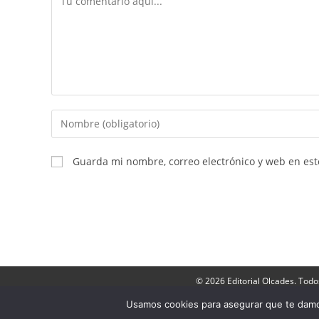
Introduce
tu
nombre
Guarda mi nombre, correo electrónico y web en es
o
nombre
de
usuario
para
comentar
© 2026 Editorial Olcades. Todo
Director: José Luis Mu
Usamos cookies para asegurar que te damos