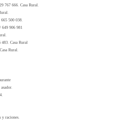
29 767 666. Casa Rural.
Rural.
/ 665 500 038.
 / 649 906 981
ural.
6 483. Casa Rural
 Casa Rural.
aurante
 asador.
4.
 y raciones.