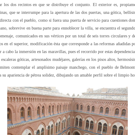
r los dos recintos en que se distribuye el conjunto. El exterior es, propiam
nas, que se interrumpe para la apertura de las dos puertas, una gótica, bellís
directa con el pueblo, como si fuera una puerta de servicio para cuestiones do
ano, sobrevive en buena parte para ennoblecer la villa, se encuentra el segundo
omenaje, comunicados en sus vértices por un total de seis torres circulares y d
dos en el superior, modificación ésta que corresponde a las reformas añadidas 
 a cabo la inmersión en las maravillas, pues el recorrido por estas dependencia
scaleras góticas, artesonados mudéjares, galerías en los pisos altos, hermosísi
miten contemplar el amplísimo paisaje manchego, con el pueblo de Belmonte 
a su apariencia de pétrea solidez, dibujando un amable perfil sobre el limpio ho