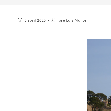
Publicación
Autor
5 abril 2020
José Luis Muñoz
de
de
la
la
entrada:
entrada: