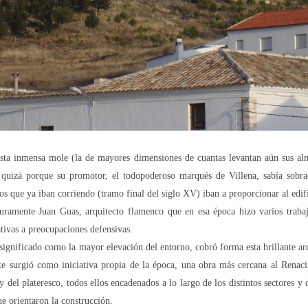
esta inmensa mole (la de mayores dimensiones de cuantas levantan aún sus al
a, quizá porque su promotor, el todopoderoso marqués de Villena, sabía sobra
os que ya iban corriendo (tramo final del siglo XV) iban a proporcionar al edif
guramente Juan Guas, arquitecto flamenco que en esa época hizo varios trabaj
ativas a preocupaciones defensivas.
ignificado como la mayor elevación del entorno, cobró forma esta brillante arq
e surgió como iniciativa propia de la época, una obra más cercana al Renacim
y del plateresco, todos ellos encadenados a lo largo de los distintos sectores y
ue orientaron la construcción.