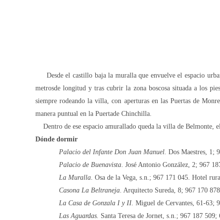
Desde el castillo baja la muralla que envuelve el espacio urban
metros
de longitud y tras cubrir la zona boscosa situada a los pi
siempre rodeando la villa, con aperturas en las Puertas de Monr
manera puntual en
la Puerta
de Chinchilla.
Dentro de ese espacio amurallado queda la villa de Belmonte, el
Dónde dormir
Palacio del Infante Don Juan Manuel.
Dos Maestres, 1; 9
Palacio de Buenavista
. José Antonio González, 2; 967 18
La Muralla
. Osa de la Vega, s.n.; 967 171 045. Hotel rura
Casona La Beltraneja
. Arquitecto Sureda, 8; 967 170 878
La Casa de Gonzala I y II.
Miguel de Cervantes, 61-63; 9
Las Aguardas.
Santa Teresa de Jornet, s.n.; 967 187 509;