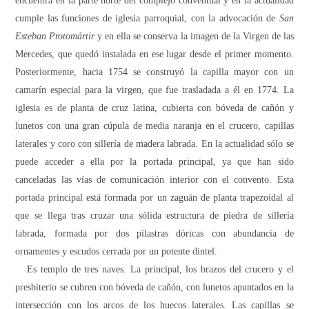
encuentra en la parte norte del complejo conventual y en la actualidad
cumple las funciones de iglesia parroquial, con la advocación de
San
Esteban Protomártir
y en ella se conserva la imagen de
la Virgen
de las
Mercedes, que quedó instalada en ese lugar desde el primer momento.
Posteriormente, hacia 1754 se construyó la capilla mayor con un
camarín especial para la virgen, que fue trasladada a él en 1774. La
iglesia es de planta de cruz latina, cubierta con bóveda de cañón y
lunetos con una gran cúpula de media naranja en el crucero, capillas
laterales y coro con sillería de madera labrada. En la actualidad sólo se
puede acceder a ella por la portada principal, ya que han sido
canceladas las vías de comunicación interior con el convento. Esta
portada principal está formada por un zaguán de planta trapezoidal al
que se llega tras cruzar una sólida estructura de piedra de sillería
labrada, formada por dos pilastras dóricas con abundancia de
ornamentes y escudos cerrada por un potente dintel.
Es templo de tres naves. La principal, los brazos del crucero y el
presbiterio se cubren con bóveda de cañón, con lunetos apuntados en la
intersección con los arcos de los huecos laterales. Las capillas se