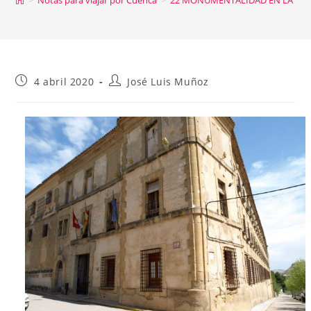
Publicación
Autor
4 abril 2020
José Luis Muñoz
de
de
la
la
entrada:
entrada: