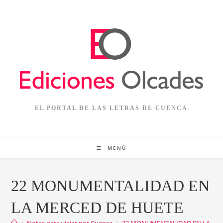
Ir
al
contenido
EL PORTAL DE LAS LETRAS DE CUENCA
MENÚ
22 MONUMENTALIDAD EN
LA MERCED DE HUETE
>
Notas para viajar por Cuenca
>
22 MONUMENTALIDAD EN LA ME