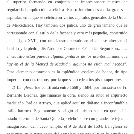
el superior formando en conjunto una impresionante muestra de
regularidad arquitectónica clásica. En su interior destaca la gran sala
capitular, en la que se celebraron varios capítulos generales de
la Orden
de Mercedarios. Hay también dos patios, uno de gran tamaño que se
corresponde con el estilo de la fachada y otro más pequeño, construido
en el siglo XVII, con un claustro cerrado en el que se alternan el
ladrillo y la piedra, diseñado por Cosme de Peñalacía. Según Ponz
“en
el claustro están puestas algunas pinturas de los asuntos mismos que
hay en el de
la Merced
de Madrid y algunos no están mal hechos”
.
Otro elemento destacado es la espléndida escalera de honor, de tipo
imperial, con dos tramos, por la que se accede a los pisos superiores.
2) La
iglesia
fue construida entre 1668 y 1684, por iniciativa de Fr.
Bernardo Briones, que financió la obra, siendo su autor el arquitecto
madrileño José de Arroyo, que aplicó aquí un diáfano e inconfundible
estilo barroco. Seguramente se eligió el mismo solar en que había
estado la ermita de Santa Quiteria, celebrándose con grandes festejos la
inauguración del nuevo templo, el 9 de abril de 1684. La iglesia se