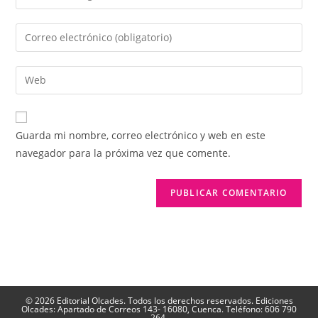
tu
nombre
Introduce
o
tu
nombre
dirección
Introduce
de
de
la
usuario
correo
URL
para
electrónico
de
comentar
Guarda mi nombre, correo electrónico y web en este
para
tu
navegador para la próxima vez que comente.
comentar
web
(opcional)
© 2026 Editorial Olcades. Todos los derechos reservados. Ediciones
Olcades: Apartado de Correos 143- 16080, Cuenca. Teléfono: 606 790
264.