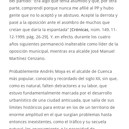
del partido: “Era algo que tenía asumido y que, por otra
parte, comprendí porque nunca me afilié al PP y hubo
gente que no lo aceptó y se abstuvo. Acepté la derrota y
pasé a la oposición ante el asombro de muchos que
creían que daría la espantada” [
Crónicas,
núm. 149, 11-
12-1999, pág. 26-29]. Y, en efecto, durante los cuatro
años siguientes permaneció inalterable como líder de la
oposición municipal, mientras era alcalde José Manuel
Martínez Cenzano.
Probablemente Andrés Moya es el alcalde de Cuenca
más popular, conocido y recordado del siglo XX, sin que,
como es natural, falten detractores a su labor, que
estuvo fundamentalmente marcada por el desarrollo
urbanístico de una ciudad anticuada, que salía de sus
límites históricos para entrar en los de un territorio de
enorme amplitud en el que surgían problemas hasta
entonces inexistentes, como el tráfico y su secuela
natural, los aparcamiento, o la necesidad de