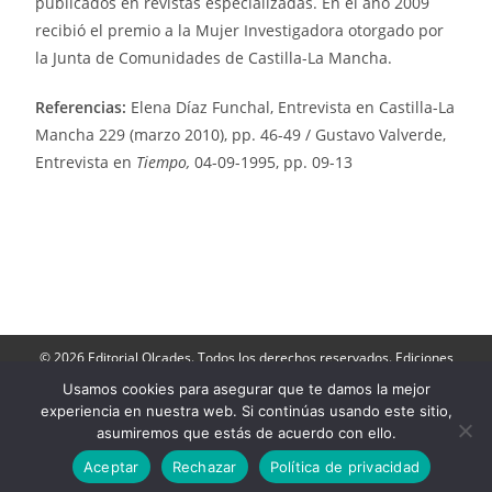
publicados en revistas especializadas. En el año 2009
recibió el premio a la Mujer Investigadora otorgado por
la Junta de Comunidades de Castilla-La Mancha.
Referencias:
Elena Díaz Funchal, Entrevista en Castilla-La
Mancha 229 (marzo 2010), pp. 46-49 / Gustavo Valverde,
Entrevista en
Tiempo,
04-09-1995, pp. 09-13
© 2026 Editorial Olcades. Todos los derechos reservados. Ediciones
Olcades: Apartado de Correos 143- 16080, Cuenca. Teléfono: 606 790
264.
Usamos cookies para asegurar que te damos la mejor
Director: José Luis Muñoz |
Contactar
|
Aviso Legal
|
Política de
experiencia en nuestra web. Si continúas usando este sitio,
Privacidad
|
Politica de cookies
-
Acceder a Ediciones Olcades
asumiremos que estás de acuerdo con ello.
Aceptar
Rechazar
Política de privacidad
Consultor de Marketing Digital Madrid