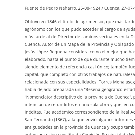
Fuente de Pedro Naharro, 25-08-1924 / Cuenca, 27-07
Obtuvo en 1846 el título de agrimensor, que más tarde
agrónomo con los que pudo acceder al cargo de ayuda
más tarde al de Director de caminos vecinales en la Di
Cuenca. Autor de un Mapa de la Provincia y Obispado
Jesús López Requena considera como el mejor que has
elaborado, hasta el punto de que durante mucho tie
siendo elemento de referencia casi único; también fu
capital, que completó con otros trabajos de naturaleza 
relacionada con sus especialidades. Torres Mena asegu
había dejado preparada una “Reseña geográfico-estadí
“Nomenclator descriptivo de la provincia de Cuenca”, 
intención de refundirlos en una sola obra y que, en c
inéditas. Fue académico correspondiente de la Real A
San Fernando (1867), a la que envió algunos informes 
antigüedades en la provincia de Cuenca y ocupó tamb
entonces recién constituida Comisión Provincial de M