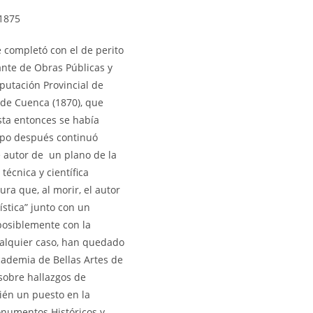
-1875
 completó con el de perito
nte de Obras Públicas y
putación Provincial de
 de Cuenca (1870), que
ta entonces se había
mpo después continuó
e autor de un plano de la
técnica y científica
ra que, al morir, el autor
stica” junto con un
posiblemente con la
ualquier caso, han quedado
cademia de Bellas Artes de
sobre hallazgos de
ién un puesto en la
onumentos Históricos y