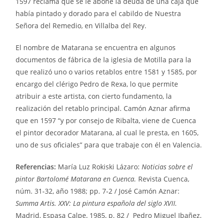
1597 reclama que se le abone la deuda de una caja que
había pintado y dorado para el cabildo de Nuestra
Señora del Remedio, en Villalba del Rey.
El nombre de Matarana se encuentra en algunos
documentos de fábrica de la iglesia de Motilla para la
que realizó uno o varios retablos entre 1581 y 1585, por
encargo del clérigo Pedro de Rexa, lo que permite
atribuir a este artista, con cierto fundamento, la
realización del retablo principal. Camón Aznar afirma
que en 1597 “y por consejo de Ribalta, viene de Cuenca
el pintor decorador Matarana, al cual le presta, en 1605,
uno de sus oficiales” para que trabaje con él en Valencia.
Referencias:
María Luz Rokiski Lázaro:
Noticias sobre el
pintor Bartolomé Matarana en Cuenca.
Revista Cuenca,
núm. 31‑32, año 1988; pp. 7‑2 / José Camón Aznar:
Summa Artis. XXV: La pintura española del siglo XVII.
Madrid, Espasa Calpe, 1985, p. 82 / Pedro Miguel Ibañez,