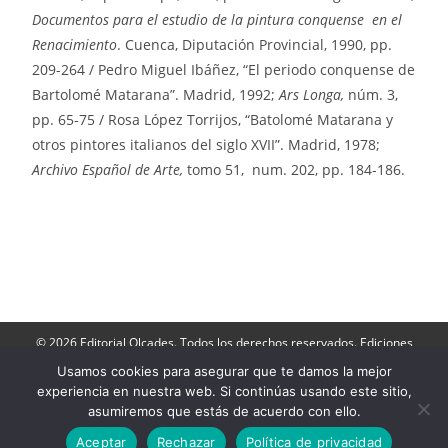
Documentos para el estudio de la pintura conquense en el
Renacimiento
. Cuenca, Diputación Provincial, 1990, pp.
209-264 / Pedro Miguel Ibáñez, “El periodo conquense de
Bartolomé Matarana”. Madrid, 1992;
Ars Longa,
núm. 3,
pp. 65-75 / Rosa López Torrijos, “Batolomé Matarana y
otros pintores italianos del siglo XVII”. Madrid, 1978;
Archivo Español de Arte,
tomo 51, num. 202, pp. 184-186.
© 2026 Editorial Olcades. Todos los derechos reservados. Ediciones
Olcades: Apartado de Correos 143- 16080, Cuenca. Teléfono: 606 790
264.
Usamos cookies para asegurar que te damos la mejor
Director: José Luis Muñoz |
Contactar
|
Aviso Legal
|
Política de
experiencia en nuestra web. Si continúas usando este sitio,
Privacidad
|
Politica de cookies
-
Acceder a Ediciones Olcades
asumiremos que estás de acuerdo con ello.
Aceptar
Rechazar
Política de privacidad