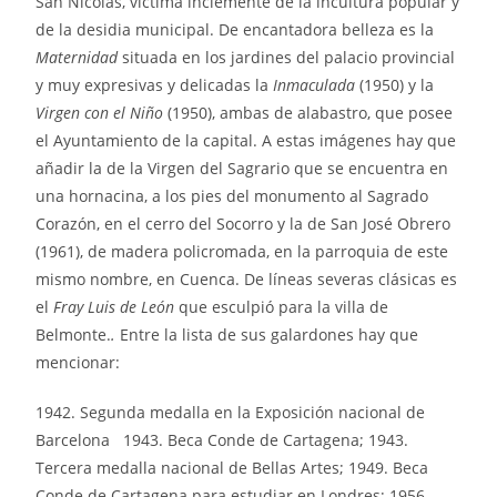
San Nicolás, víctima inclemente de la incultura popular y
de la desidia municipal. De encantadora belleza es la
Maternidad
situada en los jardines del palacio provincial
y muy expresivas y delicadas la
Inmaculada
(1950) y la
Virgen con el Niño
(1950), ambas de alabastro, que posee
el Ayuntamiento de la capital. A estas imágenes hay que
añadir la de la Virgen del Sagrario que se encuentra en
una hornacina, a los pies del monumento al Sagrado
Corazón, en el cerro del Socorro y la de San José Obrero
(1961), de madera policromada, en la parroquia de este
mismo nombre, en Cuenca. De líneas severas clásicas es
el
Fray Luis de León
que esculpió para la villa de
Belmonte.
.
Entre la lista de sus galardones hay que
mencionar:
1942. Segunda medalla en la Exposición nacional de
Barcelona 1943. Beca Conde de Cartagena; 1943.
Tercera medalla nacional de Bellas Artes; 1949. Beca
Conde de Cartagena para estudiar en Londres; 1956.