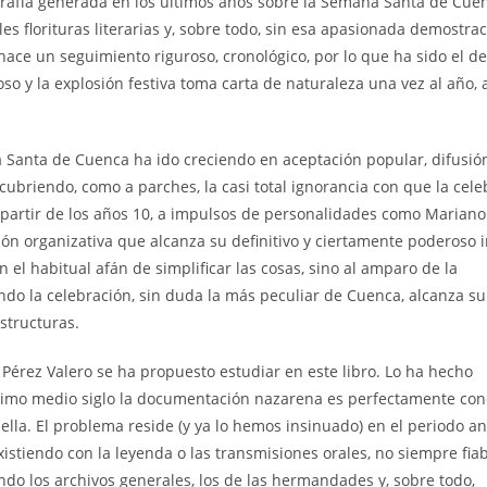
fía generada en los últimos años sobre la Semana Santa de Cue
es florituras literarias y, sobre todo, sin esa apasionada demostra
hace un seguimiento riguroso, cronológico, por lo que ha sido el d
so y la explosión festiva toma carta de naturaleza una vez al año, 
ta de Cuenca ha ido creciendo en aceptación popular, difusión
 cubriendo, como a parches, la casi total ignorancia con que la cel
 partir de los años 10, a impulsos de personalidades como Mariano
ción organizativa que alcanza su definitivo y ciertamente poderoso
 el habitual afán de simplificar las cosas, sino al amparo de la
ando la celebración, sin duda la más peculiar de Cuenca, alcanza su
estructuras.
z Valero se ha propuesto estudiar en este libro. Lo ha hecho
ltimo medio siglo la documentación nazarena es perfectamente con
lla. El problema reside (y ya lo hemos insinuado) en el periodo ant
istiendo con la leyenda o las transmisiones orales, no siempre fiab
ndo los archivos generales, los de las hermandades y, sobre todo,