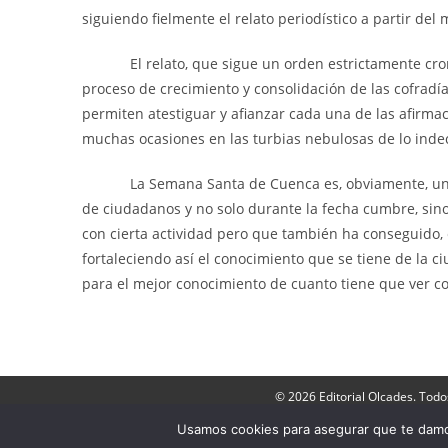
siguiendo fielmente el relato periodístico a partir de
El relato, que sigue un orden estrictamente cronol
proceso de crecimiento y consolidación de las cofrad
permiten atestiguar y afianzar cada una de las afirma
muchas ocasiones en las turbias nebulosas de lo indec
La Semana Santa de Cuenca es, obviamente, un fenó
de ciudadanos y no solo durante la fecha cumbre, sino
con cierta actividad pero que también ha conseguido, e
fortaleciendo así el conocimiento que se tiene de la 
para el mejor conocimiento de cuanto tiene que ver 
© 2026 Editorial Olcades. Todo
Director: José Luis Mu
Usamos cookies para asegurar que te damos