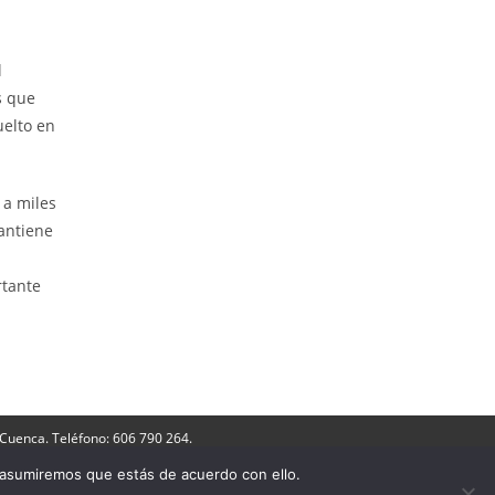
l
s que
uelto en
a miles
antiene
rtante
 Cuenca. Teléfono: 606 790 264.
er a Ediciones Olcades
 asumiremos que estás de acuerdo con ello.