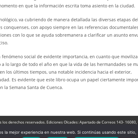
l momento en que la información escrita toma asiento en la ciudad.
ógico, va cubriendo de manera detallada las diversas etapas de
ías conquenses, con apoyo siempre en las referencias documentale
ciones con lo que se ayuda sobremanera a clarificar un asunto env
iso.
meno social de evidente importancia, en cuanto que moviliza 
 a lo largo de todo el año en que la vida de las hermandades se m
n los últimos tiempos, una notable incidencia hacia el exterior,
ciudad. Es evidente que este libro ocupa un papel ciertamente impo
con la Semana Santa de Cuenca.
s los derechos reservados. Ediciones Olcades: Apartado de Correos 143- 16080,
ñoz |
Contactar
|
Aviso Legal
|
Política de Privacidad
|
Politica de cookies
-
Acced
 la mejor experiencia en nuestra web. Si continúas usando este sitio,