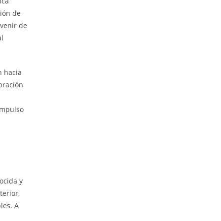
nca
ción de
evenir de
al
 hacia
ebración
 impulso
ocida y
erior,
les. A