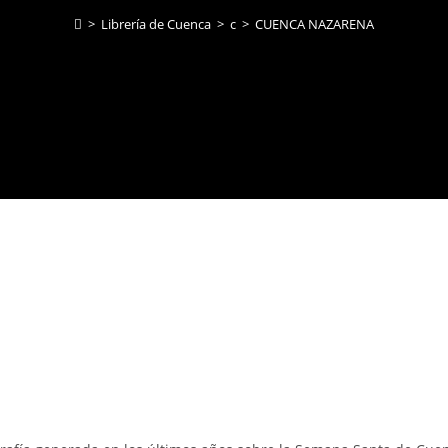
>
Librería de Cuenca
>
c
>
CUENCA NAZARENA