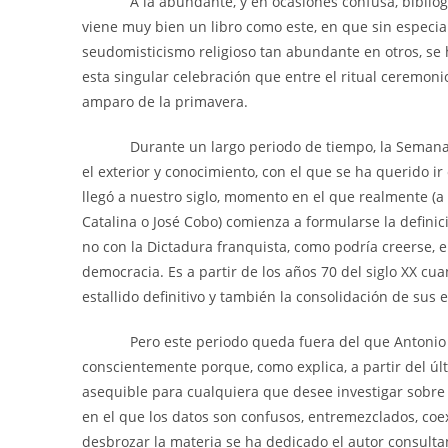
A la abundante, y en ocasiones confusa, bibliogra
viene muy bien un libro como este, en que sin especial
seudomisticismo religioso tan abundante en otros, se 
esta singular celebración que entre el ritual ceremonio
amparo de la primavera.
Durante un largo periodo de tiempo, la Semana San
el exterior y conocimiento, con el que se ha querido ir
llegó a nuestro siglo, momento en el que realmente (a
Catalina o José Cobo) comienza a formularse la defini
no con la Dictadura franquista, como podría creerse, en
democracia. Es a partir de los años 70 del siglo XX cu
estallido definitivo y también la consolidación de sus 
Pero este periodo queda fuera del que Antonio Pére
conscientemente porque, como explica, a partir del ú
asequible para cualquiera que desee investigar sobre e
en el que los datos son confusos, entremezclados, coex
desbrozar la materia se ha dedicado el autor consulta