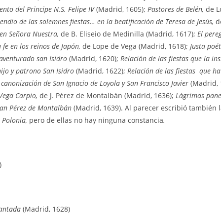
ento del Principe N.S. Felipe IV
(Madrid, 1605);
Pastores de Belén,
de L
ndio de las solemnes fiestas… en la beatificación de Teresa de Jesús,
d
gen Señora Nuestra,
de B. Eliseio de Medinilla (Madrid, 1617);
El pere
a fe en los reinos de Japón,
de Lope de Vega (Madrid, 1618);
Justa poét
naventurado san Isidro
(Madrid, 1620);
Relación de las fiestas que la ins
ijo y patrono San Isidro
(Madrid, 1622);
Relación de las fiestas que ha
 canonización de San Ignacio de Loyola y San Francisco Javier
(Madrid, 
 Vega Carpio,
de J. Pérez de Montalbán (Madrid, 1636);
Lágrimas pane
Juan Pérez de Montalbán
(Madrid, 1639). Al parecer escribió también 
e Polonia,
pero de ellas no hay ninguna constancia
.
)
cantada
(Madrid, 1628)