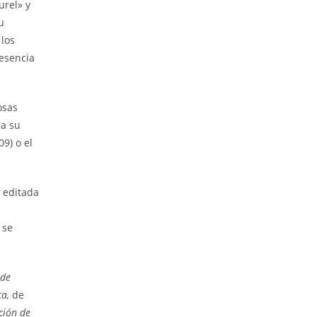
urel» y
u
 los
resencia
osas
 a su
09) o el
a
editada
 se
 de
ca,
de
ción de