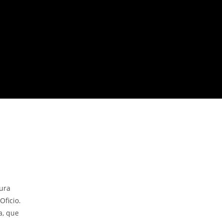
gura
Oficio.
a, que