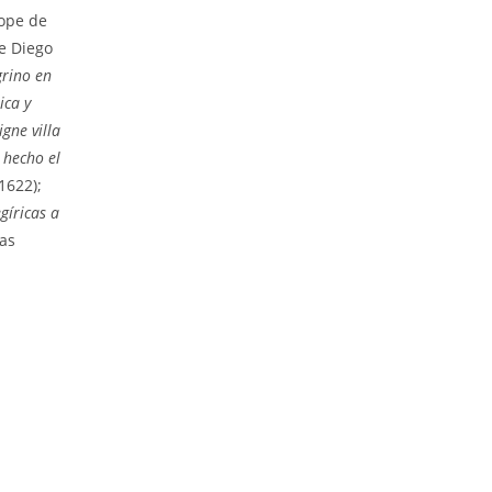
ope de
e Diego
grino en
ica y
igne villa
 hecho el
1622);
gíricas a
las