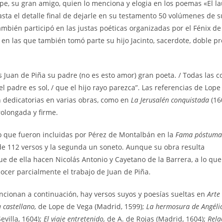
pe, su gran amigo, quien lo menciona y elogia en los poemas «El la
sta el detalle final de dejarle en su testamento 50 volúmenes de s
ambién participó en las justas poéticas organizadas por el Fénix de
 en las que también tomó parte su hijo Jacinto, sacerdote, doble p
es Juan de Piña su padre (no es esto amor) gran poeta. / Todas las c
l padre es sol, / que el hijo rayo parezca”. Las referencias de Lope
 dedicatorias en varias obras, como en
La Jerusalén conquistada
(16
olongada y firme.
o que fueron incluidas por Pérez de Montalbán en la
Fama póstum
e 112 versos y la segunda un soneto. Aunque su obra resulta
 de ella hacen Nicolás Antonio y Cayetano de la Barrera, a lo que
er parcialmente el trabajo de Juan de Piña.
cionan a continuación, hay versos suyos y poesías sueltas en
Arte
 castellano,
de Lope de Vega (Madrid, 1599);
La hermosura de Angéli
evilla, 1604);
El viaje entretenido,
de A. de Rojas (Madrid, 1604);
Rela