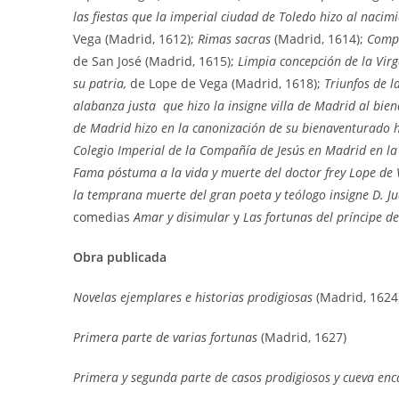
las fiestas que la imperial ciudad de Toledo hizo al nacimi
Vega (Madrid, 1612);
Rimas sacras
(Madrid, 1614);
Compe
de San José (Madrid, 1615);
Limpia concepción de la Vir
su patria,
de Lope de Vega (Madrid, 1618);
Triunfos de l
alabanza justa que hizo la insigne villa de Madrid al bie
de Madrid hizo en la canonización de su bienaventurado h
Colegio Imperial de la Compañía de Jesús en Madrid en la
Fama póstuma a la vida y muerte del doctor frey Lope de
la temprana muerte del gran poeta y teólogo insigne D. 
comedias
Amar y disimular
y
Las fortunas del príncipe d
Obra publicada
Novelas ejemplares e historias prodigiosas
(Madrid, 1624
Primera parte de varias fortunas
(Madrid, 1627)
Primera y segunda parte de casos prodigiosos y cueva en