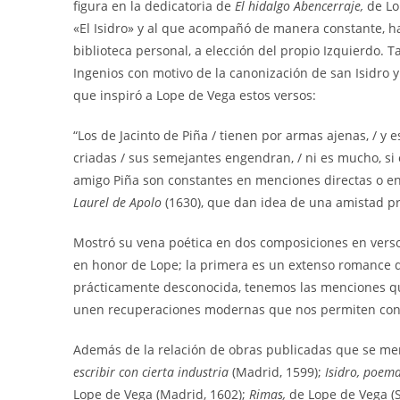
figura en la dedicatoria de
El hidalgo Abencerraje,
de Lo
«El Isidro» y al que acompañó de manera constante, ha
biblioteca personal, a elección del propio Izquierdo. T
Ingenios con motivo de la canonización de san Isidro y
que inspiró a Lope de Vega estos versos:
“Los de Jacinto de Piña / tienen por armas ajenas, / y 
criadas / sus semejantes engendran, / ni es mucho, si e
amigo Piña son constantes en menciones directas o en
Laurel de Apolo
(1630), que dan idea de una amistad pr
Mostró su vena poética en dos composiciones en vers
en honor de Lope; la primera es un extenso romance d
prácticamente desconocida, tenemos las menciones que
unen recuperaciones modernas que nos permiten conoc
Además de la relación de obras publicadas que se men
escribir con cierta industria
(Madrid, 1599);
Isidro, poema
Lope de Vega (Madrid, 1602);
Rimas,
de Lope de Vega (S