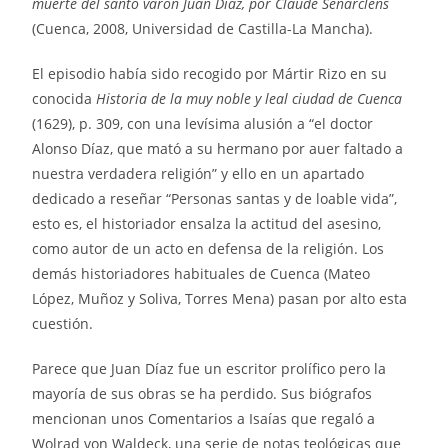
muerte del santo varón Juan Díaz, por Claude Senarclens
(Cuenca, 2008, Universidad de Castilla-La Mancha).
El episodio había sido recogido por Mártir Rizo en su
conocida
Historia de la muy noble y leal ciudad de Cuenca
(1629), p. 309, con una levísima alusión a “el doctor
Alonso Díaz, que mató a su hermano por auer faltado a
nuestra verdadera religión” y ello en un apartado
dedicado a reseñar “Personas santas y de loable vida”,
esto es, el historiador ensalza la actitud del asesino,
como autor de un acto en defensa de la religión. Los
demás historiadores habituales de Cuenca (Mateo
López, Muñoz y Soliva, Torres Mena) pasan por alto esta
cuestión.
Parece que Juan Díaz fue un escritor prolífico pero la
mayoría de sus obras se ha perdido. Sus biógrafos
mencionan unos Comentarios a Isaías que regaló a
Wolrad von Waldeck, una serie de notas teológicas que