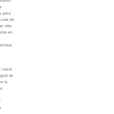
albores
a
a, para
 sale de
er sólo
ente en
merosas
, nació
iguió de
en la
de
y
a