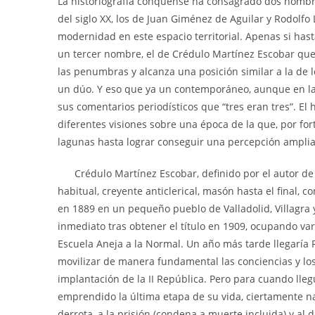
La historiografía conquense ha consagrado dos nombres 
del siglo XX, los de Juan Giménez de Aguilar y Rodolfo L
modernidad en este espacio territorial. Apenas si has
un tercer nombre, el de Crédulo Martínez Escobar que,
las penumbras y alcanza una posición similar a la de l
un dúo. Y eso que ya un contemporáneo, aunque en la
sus comentarios periodísticos que “tres eran tres”. E
diferentes visiones sobre una época de la que, por fo
lagunas hasta lograr conseguir una percepción amplia
Crédulo Martínez Escobar, definido por el autor de es
habitual, creyente anticlerical, masón hasta el final, 
en 1889 en un pequeño pueblo de Valladolid, Villagra y
inmediato tras obtener el título en 1909, ocupando va
Escuela Aneja a la Normal. Un año más tarde llegaría 
movilizar de manera fundamental las conciencias y lo
implantación de la II República. Pero para cuando l
emprendido la última etapa de su vida, ciertamente nad
derrota, a la prisión (condena a muerte incluida) y al 