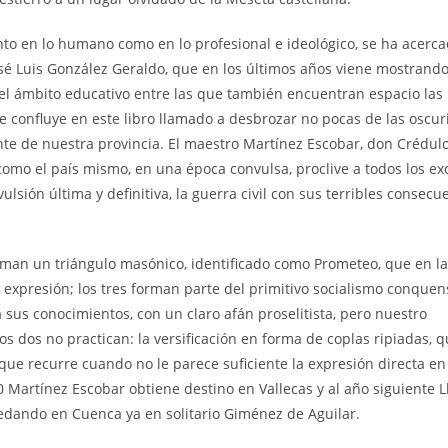
to en lo humano como en lo profesional e ideológico, se ha acerc
osé Luis González Geraldo, que en los últimos años viene mostrand
 el ámbito educativo entre las que también encuentran espacio las
e confluye en este libro llamado a desbrozar no pocas de las oscu
ente de nuestra provincia. El maestro Martínez Escobar, don Crédul
omo el país mismo, en una época convulsa, proclive a todos los ex
sión última y definitiva, la guerra civil con sus terribles consecu
an un triángulo masónico, identificado como Prometeo, que en la 
xpresión; los tres forman parte del primitivo socialismo conquens
a sus conocimientos, con un claro afán proselitista, pero nuestro
os dos no practican: la versificación en forma de coplas ripiadas, q
que recurre cuando no le parece suficiente la expresión directa en
 Martínez Escobar obtiene destino en Vallecas y al año siguiente L
edando en Cuenca ya en solitario Giménez de Aguilar.