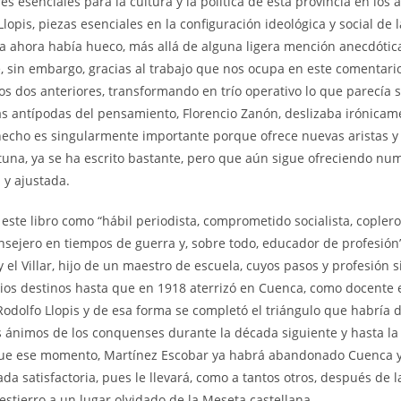
esenciales para la cultura y la política de esta provincia en los 
lopis, piezas esenciales en la configuración ideológica y social de l
ta ahora había hueco, más allá de alguna ligera mención anecdótic
 sin embargo, gracias al trabajo que nos ocupa en este comentario
os dos anteriores, transformando en trío operativo lo que parecía s
s antípodas del pensamiento, Florencio Zanón, deslizaba irónicam
l hecho es singularmente importante porque ofrece nuevas aristas y
rtuna, ya se ha escrito bastante, pero que aún sigue ofreciendo nu
 y ajustada.
te libro como “hábil periodista, comprometido socialista, coplero
consejero en tiempos de guerra y, sobre todo, educador de profesión”
 el Villar, hijo de un maestro de escuela, cuyos pasos y profesión s
rios destinos hasta que en 1918 aterrizó en Cuenca, como docente 
Rodolfo Llopis y de esa forma se completó el triángulo que habría 
s ánimos de los conquenses durante la década siguiente y hasta la
legue ese momento, Martínez Escobar ya habrá abandonado Cuenca 
a satisfactoria, pues le llevará, como a tantos otros, después de l
destierro a un lugar olvidado de la Meseta castellana.