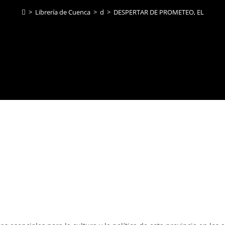
>
Librería de Cuenca
>
d
>
DESPERTAR DE PROMETEO, EL