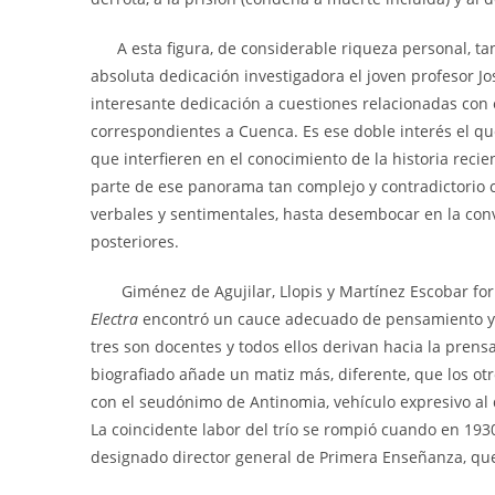
A esta figura, de considerable riqueza personal, tan
absoluta dedicación investigadora el joven profesor J
interesante dedicación a cuestiones relacionadas con
correspondientes a Cuenca. Es ese doble interés el qu
que interfieren en el conocimiento de la historia reci
parte de ese panorama tan complejo y contradictorio c
verbales y sentimentales, hasta desembocar en la convul
posteriores.
Giménez de Agujilar, Llopis y Martínez Escobar form
Electra
encontró un cauce adecuado de pensamiento y e
tres son docentes y todos ellos derivan hacia la prens
biografiado añade un matiz más, diferente, que los otr
con el seudónimo de Antinomia, vehículo expresivo al 
La coincidente labor del trío se rompió cuando en 1930
designado director general de Primera Enseñanza, qu