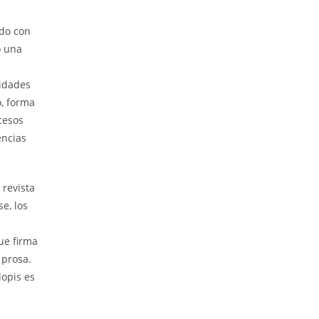
ado con
o una
ridades
o, forma
cesos
encias
revista
e, los
ue firma
 prosa.
lopis es