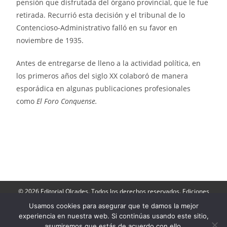
pensión que disfrutada del órgano provincial, que le fue
retirada. Recurrió esta decisión y el tribunal de lo
Contencioso-Administrativo falló en su favor en
noviembre de 1935.
Antes de entregarse de lleno a la actividad política, en
los primeros años del siglo XX colaboró de manera
esporádica en algunas publicaciones profesionales
como
El Foro Conquense.
© 2026 Editorial Olcades. Todos los derechos reservados. Ediciones
Olcades: Apartado de Correos 143- 16080, Cuenca. Teléfono: 606 790
264.
Usamos cookies para asegurar que te damos la mejor
Director: José Luis Muñoz |
Contactar
|
Aviso Legal
|
Política de
experiencia en nuestra web. Si continúas usando este sitio,
Privacidad
|
Politica de cookies
-
Acceder a Ediciones Olcades
asumiremos que estás de acuerdo con ello.