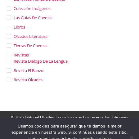
Colección Imágenes
Las Guías De Cuenca
Libros
Olcades Literatura
Tierras De Cuenca
Revistas
Revista Diálogo De La Lengua
Revista El Banzo
Revista Olcades
© 2026 Editorial Olcades. Todos los derechos reservados. Ediciones
Olcades: Apartado de Correos 143- 16080, Cuenca. Teléfono: 606 790
264.
Usamos cookies para asegurar que te damos la mejor
Director: José Luis Muñoz |
Contactar
|
Aviso Legal
|
Política de
experiencia en nuestra web. Si continúas usando este sitio,
Privacidad
|
Politica de cookies
-
Acceder a Ediciones Olcades
asumiremos que estás de acuerdo con ello.