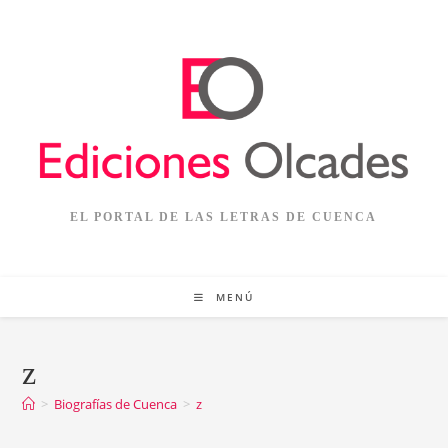
Ir
al
contenido
EL PORTAL DE LAS LETRAS DE CUENCA
MENÚ
z
>
Biografías de Cuenca
>
z