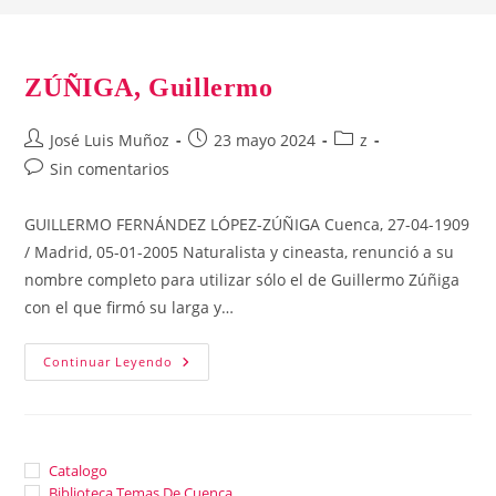
ZÚÑIGA, Guillermo
Autor
Publicación
Categoría
José Luis Muñoz
23 mayo 2024
z
de
de
de
Comentarios
Sin comentarios
la
la
la
de
entrada:
entrada:
entrada:
la
GUILLERMO FERNÁNDEZ LÓPEZ-ZÚÑIGA Cuenca, 27-04-1909
entrada:
/ Madrid, 05-01-2005 Naturalista y cineasta, renunció a su
nombre completo para utilizar sólo el de Guillermo Zúñiga
con el que firmó su larga y…
ZÚÑIGA,
Continuar Leyendo
Guillermo
Catalogo
Biblioteca Temas De Cuenca