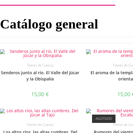
Catálogo general
Tierras de Cuenca
Tierras de C
Senderos junto al río. El Valle del Júcar
El aroma de la templ
y la Obispalía
orienta
15,00
€
15,00
AGOTADO
Tierras de Cuenca
Tierras de C
Los altos ríos, las altas cumbres. Del
Rumores del viento