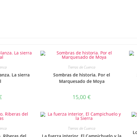
uenca
Tierras de Cuenca
anza. La sierra
Sombras de historia. Por el
l
Marquesado de Moya
€
15,00
€
uenca
Tierras de Cuenca
Lo
. Riberas del
La fuerza interior. El Campichuelo y la