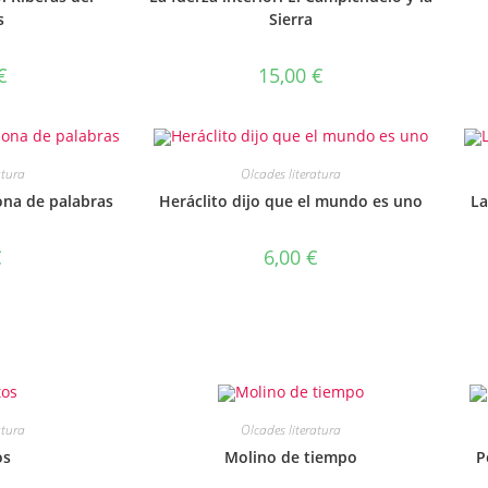
s
Sierra
€
15,00
€
atura
Olcades literatura
ona de palabras
Heráclito dijo que el mundo es uno
La
€
6,00
€
atura
Olcades literatura
os
Molino de tiempo
P