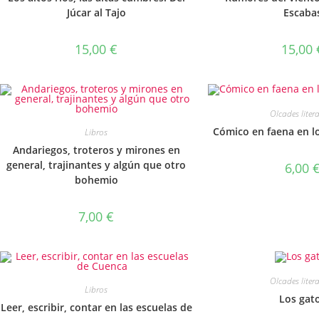
Júcar al Tajo
Escaba
15,00
€
15,00
Olcades liter
Cómico en faena en l
Libros
Andariegos, troteros y mirones en
general, trajinantes y algún que otro
6,00
bohemio
7,00
€
Olcades liter
Libros
Los gat
Leer, escribir, contar en las escuelas de