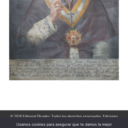
© 2026 Editorial Olcades. Todos los derechos reservados. Ediciones
Olcades: Apartado de Correos 143- 16080, Cuenca. Teléfono: 606 790
264.
Usamos cookies para asegurar que te damos la mejor