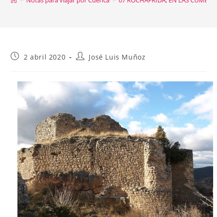
Publicación
Autor
2 abril 2020
José Luis Muñoz
de
de
la
la
entrada:
entrada: