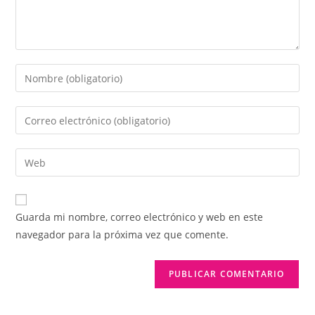
Introduce
tu
nombre
Introduce
o
tu
nombre
dirección
Introduce
de
de
la
usuario
correo
URL
para
electrónico
de
comentar
Guarda mi nombre, correo electrónico y web en este
para
tu
navegador para la próxima vez que comente.
comentar
web
(opcional)