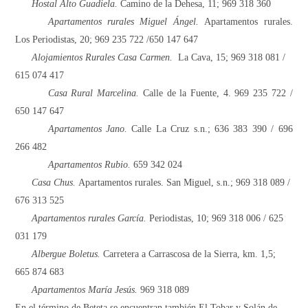
Hostal Alto Guadiela.
Camino de la Dehesa, 11; 969 318 360
Apartamentos rurales Miguel Ángel.
Apartamentos rurales.
Los Periodistas, 20; 969 235 722 /650 147 647
Alojamientos Rurales
Casa Carmen.
La Cava, 15;
969 318 081 /
615 074 417
Casa Rural Marcelina.
Calle de la Fuente, 4. 969 235 722 /
650 147 647
Apartamentos Jano.
Calle La Cruz s.n.; 636 383 390 / 696
266 482
Apartamentos Rubio.
659 342 024
Casa Chus.
Apartamentos rurales. San Miguel, s.n.; 969 318 089 /
676 313 525
Apartamentos rurales García.
Periodistas, 10; 969 318 006 / 625
031 179
Albergue Boletus.
Carretera a Carrascosa de la Sierra, km. 1,5;
665 874 683
Apartamentos María Jesús.
969 318 089
En el término de Beteta se encuentran también El Tobar y Solán de