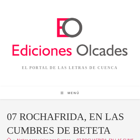
Ir
al
contenido
EL PORTAL DE LAS LETRAS DE CUENCA
MENÚ
07 ROCHAFRIDA, EN LAS
CUMBRES DE BETETA
>
Notas para viajar por Cuenca
>
07 ROCHAFRIDA, EN LAS CUMBRE