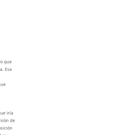
vo que
a. Esa
que
ue iría
rsión de
sición