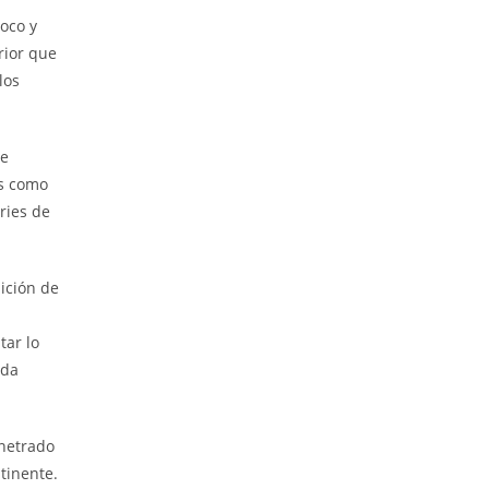
roco y
rior que
los
te
as como
ries de
dición de
tar lo
ida
enetrado
tinente.