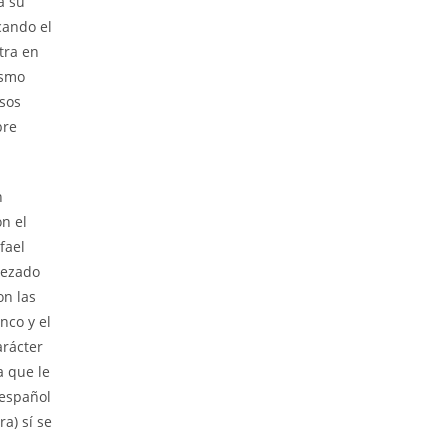
á su
cando el
tra en
ismo
rsos
bre
n
n el
fael
bezado
on las
nco y el
arácter
a que le
 español
a) sí se