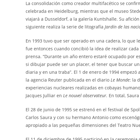
La consolidación como creador multifacético se confir
celebrada en Heidelburg, mientras que el museo Stede
viajará a Dusseldorf, a la galería Kuntshalle. Su afici
siguiente realiza la serie de litografía
Jardín de las naci
En 1993 tuvo que ser operado en una cadera, lo que l
fue entonces cuando concibió la idea de realizar cada
prensa. “Durante un año entero estaré ocupado por est
si dibujar puede ser un placer, el tener que buscar un
diaria y en una traba”. El 1 de enero de 1994 empezó a
la agencia Reuter publicada en el diario
Le Monde
: la 
experiencias nucleares realizadas en cobayas humanos.
Jacques Julliar en
Le nouvel observateur.
En total, Saura 
El 28 de junio de 1995 se estrenó en el festival de Sp
Carlos Saura y con su hermano Antonio como escenógr
apropiado a las pequeñas dimensiones del Teatro Nuev
El 11 de diciembre de 1995 participó en la ceremonia 