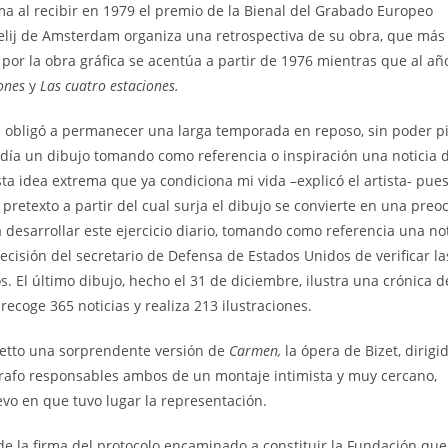
ma al recibir en 1979 el premio de la Bienal del Grabado Europeo
lij de Amsterdam organiza una retrospectiva de su obra, que más
ón por la obra gráfica se acentúa a partir de 1976 mientras que al añ
ones
y
Las cuatro estaciones.
e obligó a permanecer una larga temporada en reposo, sin poder pi
 día un dibujo tomando como referencia o inspiración una noticia 
a idea extrema que ya condiciona mi vida –explicó el artista- pue
 pretexto a partir del cual surja el dibujo se convierte en una pre
 desarrollar este ejercicio diario, tomando como referencia una not
decisión del secretario de Defensa de Estados Unidos de verificar la
 El último dibujo, hecho el 31 de diciembre, ilustra una crónica d
recoge 365 noticias y realiza 213 ilustraciones.
oletto una sorprendente versión de
Carmen,
la ópera de Bizet, dirigi
afo responsables ambos de un montaje intimista y muy cercano,
o en que tuvo lugar la representación.
de la firma del protocolo encaminado a constituir la Fundación que 