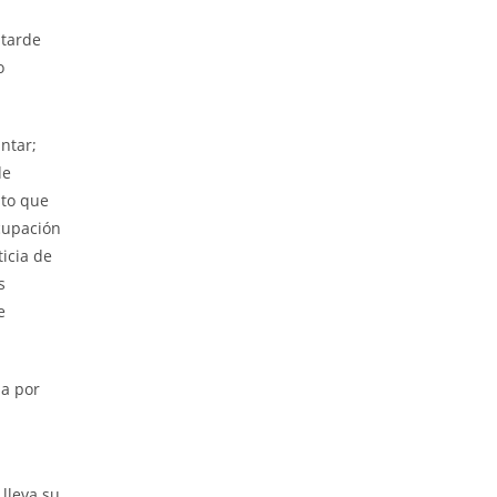
 tarde
o
ntar;
de
sto que
ocupación
icia de
s
e
da por
lleva su