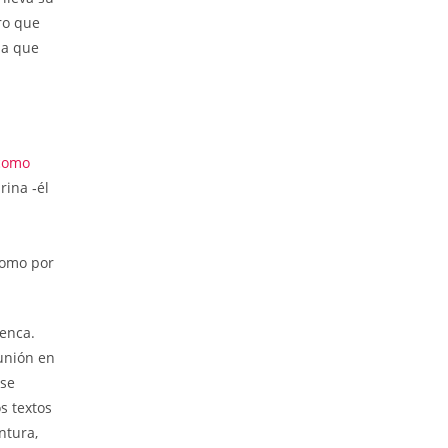
ro que
la que
 como
rina ‑él
como por
enca.
unión en
ese
s textos
ntura,