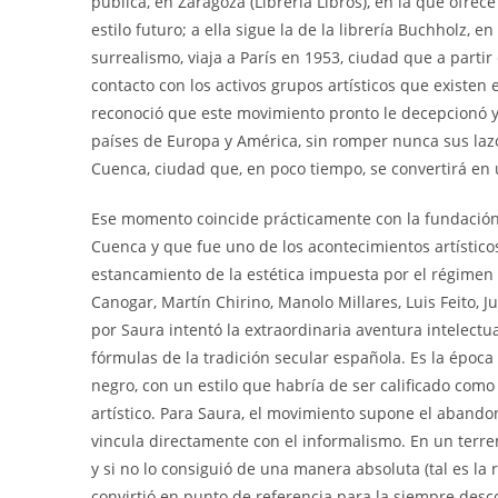
pública, en Zaragoza (Librería Libros), en la que ofrec
estilo futuro; a ella sigue la de la librería Buchholz, 
surrealismo, viaja a París en 1953, ciudad que a parti
contacto con los activos grupos artísticos que existen
reconoció que este movimiento pronto le decepcionó y 
países de Europa y América, sin romper nunca sus la
Cuenca, ciudad que, en poco tiempo, se convertirá en u
Ese momento coincide prácticamente con la fundació
Cuenca y que fue uno de los acontecimientos artístico
estancamiento de la estética impuesta por el régimen t
Canogar, Martín Chirino, Manolo Millares, Luis Feito, 
por Saura intentó la extraordinaria aventura intelectua
fórmulas de la tradición secular española. Es la époc
negro, con un estilo que habría de ser calificado como 
artístico. Para Saura, el movimiento supone el abandon
vincula directamente con el informalismo. En un terre
y si no lo consiguió de una manera absoluta (tal es la 
convirtió en punto de referencia para la siempre des