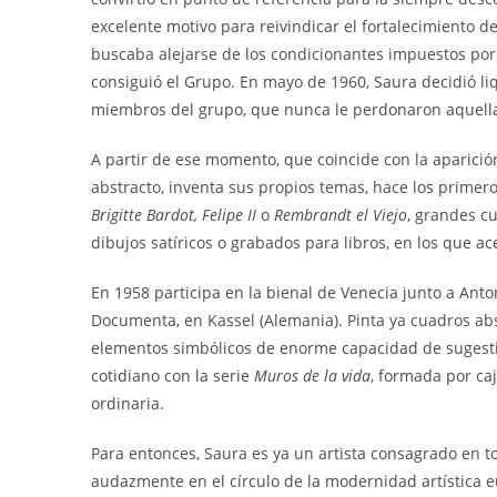
excelente motivo para reivindicar el fortalecimiento d
buscaba alejarse de los condicionantes impuestos por e
consiguió el Grupo. En mayo de 1960, Saura decidió liq
miembros del grupo, que nunca le perdonaron aquella
A partir de ese momento, que coincide con la aparici
abstracto, inventa sus propios temas, hace los prime
Brigitte Bardot, Felipe II
o
Rembrandt el Viejo
, grandes c
dibujos satíricos o grabados para libros, en los que a
En 1958 participa en la bienal de Venecia junto a Anto
Documenta, en Kassel (Alemania). Pinta ya cuadros ab
elementos simbólicos de enorme capacidad de sugest
cotidiano con la serie
Muros
de la vida
, formada por caj
ordinaria.
Para entonces, Saura es ya un artista consagrado en 
audazmente en el círculo de la modernidad artística eu