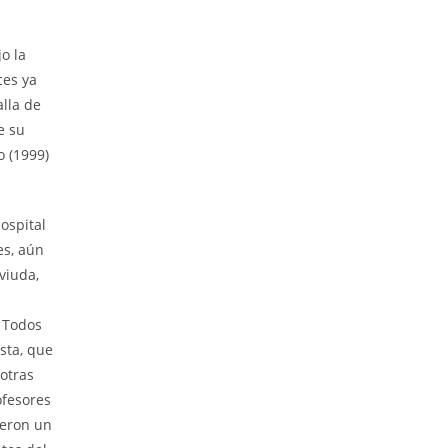
o la
ces ya
alla de
e su
o (1999)
ospital
es, aún
viuda,
. Todos
sta, que
 otras
ofesores
ieron un