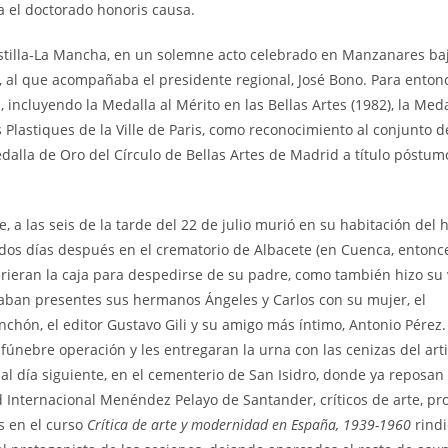
ra el doctorado honoris causa.
astilla‑La Mancha, en un solemne acto celebrado en Manzanares baj
n, al que acompañaba el presidente regional, José Bono. Para enton
incluyendo la Medalla al Mérito en las Bellas Artes (1982), la Med
s Plastiques de la Ville de Paris, como reconocimiento al conjunto d
dalla de Oro del Círculo de Bellas Artes de Madrid a título póstum
 a las seis de la tarde del 22 de julio murió en su habitación del h
 dos días después en el crematorio de Albacete (en Cuenca, entonc
abrieran la caja para despedirse de su padre, como también hizo su 
aban presentes sus hermanos Ángeles y Carlos con su mujer, el
nchón, el editor Gustavo Gili y su amigo más íntimo, Antonio Pérez
fúnebre operación y les entregaran la urna con las cenizas del arti
 al día siguiente, en el cementerio de San Isidro, donde ya reposan
d Internacional Menéndez Pelayo de Santander, críticos de arte, pr
es en el curso
Crítica de arte y modernidad en España, 1939-1960
rind