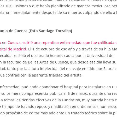
as sus ilusiones y que había planificado de manera meticulosa pe
celaron inmediatamente después de su muerte, culpando de ello a 
tudio de Cuenca [Foto Santiago Torralba]
do en Cuenca, sufrió una repentina enfermedad, que fue calificada
pital de Madrid.
El 1 de octubre de ese año y a través de su hija Ma
ecaída‑ recibió el doctorado honoris causa por la Universidad de
 la facultad de Bellas Artes de Cuenca, que desde ese día lleva su
dad, tanto por la altura intelectual del mensaje emitido por Saura 
e contradicen la aparente frialdad del artista.
nfermedad, pudiendo abandonar el hospital para instalarse en Cu
o su primera comparecencia pública el 6 de marzo, durante una re
o a tomar las riendas efectivas de la Fundación, muy parada hasta 
e tiempo de forzado reposo y meditación en ordenar sus numeroso
sado propósito de editar más adelante un tratado teórico sobre la pi