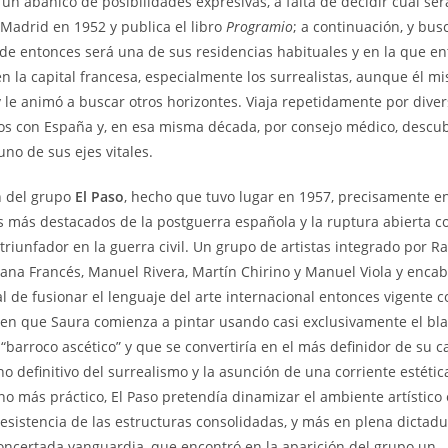
e un abanico de posibilidades expresivas, a falta de decidir cuál ser
en Madrid en 1952 y publica el libro
Programio
; a continuación, y bus
r de entonces será una de sus residencias habituales y en la que en
 en la capital francesa, especialmente los surrealistas, aunque él m
le animó a buscar otros horizontes. Viaja repetidamente por dive
zos con España y, en esa misma década, por consejo médico, descu
no de sus ejes vitales.
n del grupo
El Paso
, hecho que tuvo lugar en 1957, precisamente e
s más destacados de la postguerra española y la ruptura abierta co
riunfador en la guerra civil. Un grupo de artistas integrado por Ra
Juana Francés, Manuel Rivera, Martín Chirino y Manuel Viola y enca
l de fusionar el lenguaje del arte internacional entonces vigente c
a en que Saura comienza a pintar usando casi exclusivamente el bla
“barroco ascético” y que se convertiría en el más definidor de su c
o definitivo del surrealismo y la asunción de una corriente estétic
no más práctico, El Paso pretendía dinamizar el ambiente artístico
resistencia de las estructuras consolidadas, y más en plena dictadur
concertada vanguardia, que encontró en la aparición del grupo un