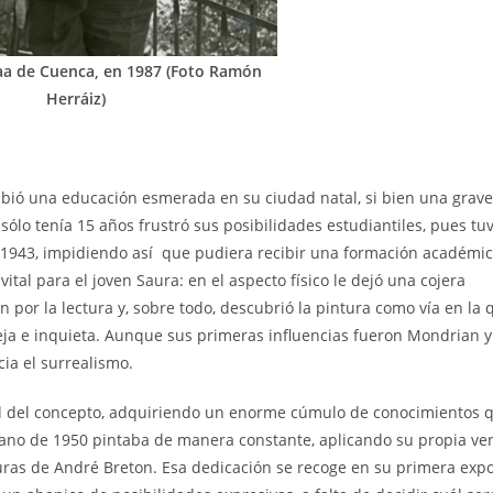
caa de Cuenca, en 1987 (Foto Ramón
Herráiz)
ibió una educación esmerada en su ciudad natal, si bien una grave
ólo tenía 15 años frustró sus posibilidades estudiantiles, pues tu
 1943, impidiendo así que pudiera recibir una formación académic
ital para el joven Saura: en el aspecto físico le dejó una cojera
 por la lectura y, sobre todo, descubrió la pintura como vía en la 
ja e inquieta. Aunque sus primeras influencias fueron Mondrian y
cia el surrealismo.
tud del concepto, adquiriendo un enorme cúmulo de conocimientos q
verano de 1950 pintaba de manera constante, aplicando su propia ve
turas de André Breton. Esa dedicación se recoge en su primera expo