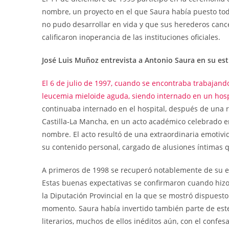
nombre, un proyecto en el que Saura había puesto tod
no pudo desarrollar en vida y que sus herederos can
calificaron inoperancia de las instituciones oficiales.
José Luis Muñoz entrevista a Antonio Saura en su es
El 6 de julio de 1997, cuando se encontraba trabajan
leucemia mieloide aguda, siendo internado en un hos
continuaba internado en el hospital, después de una r
Castilla‑La Mancha, en un acto académico celebrado en
nombre. El acto resultó de una extraordinaria emotivi
su contenido personal, cargado de alusiones íntimas qu
A primeros de 1998 se recuperó notablemente de su e
Estas buenas expectativas se confirmaron cuando hiz
la Diputación Provincial en la que se mostró dispuest
momento. Saura había invertido también parte de est
literarios, muchos de ellos inéditos aún, con el confe