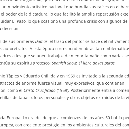
e un movimiento artístico nacional que hundía sus raíces en el bar
l poder de la dictadura, lo que facilitó la amplia repercusión exte
uidar El Paso, lo que ocasionó una profunda crisis con algunos de 
 decisión
ón de sus primeras
Damas
, el trazo del pintor se hace definitivamen
ros autoretratos. A esta época corresponden obras tan emblemátic
uadros a los que se unen trabajos de menor tamaño como varias se
centúa su espíritu grotesco:
Spanish Show, El libro de las putas.
nio Tàpies y Eduardo Chillida y en 1959 es invitado a la segunda e
stractos de enorme fuerza visual, muy expresivos, que contienen
ión, como el
Cristo Crucificado
(1959)
.
Posteriormente entra a comen
etillas de tabaco, fotos personales y otros objetos extraídos de la v
toda Europa. Lo era desde que a comienzos de los años 60 había p
ropea, con creciente prestigio en los ambientes culturales del con