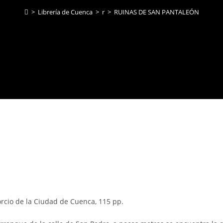
>
Librería de Cuenca
>
r
>
RUINAS DE SAN PANTALEÓN
rcio de la Ciudad de Cuenca, 115 pp.