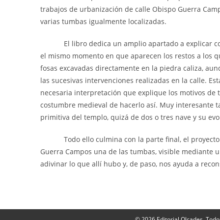
trabajos de urbanización de calle Obispo Guerra Cam
varias tumbas igualmente localizadas.
El libro dedica un amplio apartado a explicar con p
el mismo momento en que aparecen los restos a los q
fosas excavadas directamente en la piedra caliza, au
las sucesivas intervenciones realizadas en la calle. Es
necesaria interpretación que explique los motivos de t
costumbre medieval de hacerlo así. Muy interesante ta
primitiva del templo, quizá de dos o tres nave y su evol
Todo ello culmina con la parte final, el proyecto d
Guerra Campos una de las tumbas, visible mediante un 
adivinar lo que allí hubo y, de paso, nos ayuda a rec
© 2026 Editorial Olcades. Todo