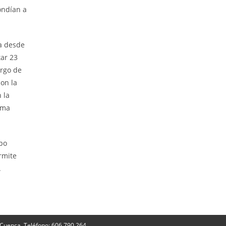
ondían a
a desde
ar 23
argo de
con la
 la
rma
po
rmite
.
 Cuenca. Teléfono: 606 790 264.