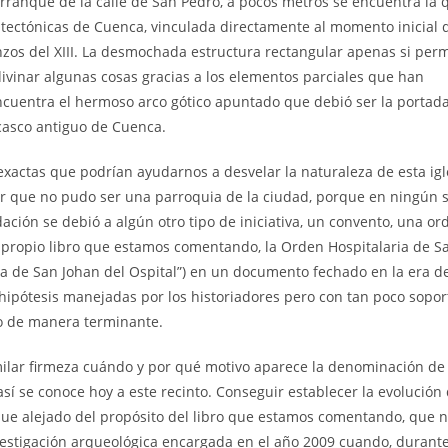
nque de la calle de San Pedro, a pocos metros se encuentra la q
tectónicas de Cuenca, vinculada directamente al momento inicial d
ienzos del XIII. La desmochada estructura rectangular apenas si perm
ivinar algunas cosas gracias a los elementos parciales que han
encuentra el hermoso arco gótico apuntado que debió ser la portad
 casco antiguo de Cuenca.
as que podrían ayudarnos a desvelar la naturaleza de esta igle
r que no pudo ser una parroquia de la ciudad, porque en ningún si
ción se debió a algún otro tipo de iniciativa, un convento, una or
el propio libro que estamos comentando, la Orden Hospitalaria de S
a de San Johan del Ospital”) en un documento fechado en la era d
 hipótesis manejadas por los historiadores pero con tan poco sopor
lo de manera terminante.
 firmeza cuándo y por qué motivo aparece la denominación de
sí se conoce hoy a este recinto. Conseguir establecer la evolución 
ue alejado del propósito del libro que estamos comentando, que n
nvestigación arqueológica encargada en el año 2009 cuando, durante