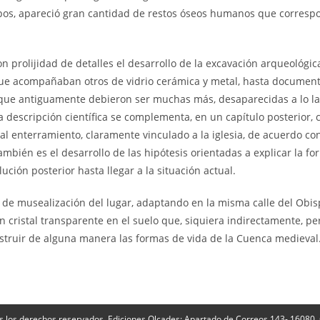
pos, apareció gran cantidad de restos óseos humanos que corresp
rolijidad de detalles el desarrollo de la excavación arqueológic
ue acompañaban otros de vidrio cerámica y metal, hasta document
nque antiguamente debieron ser muchas más, desaparecidas a lo l
ta descripción científica se complementa, en un capítulo posterior, 
al enterramiento, claramente vinculado a la iglesia, de acuerdo con
mbién es el desarrollo de las hipótesis orientadas a explicar la fo
ución posterior hasta llegar a la situación actual.
e musealización del lugar, adaptando en la misma calle del Obis
cristal transparente en el suelo que, siquiera indirectamente, pe
onstruir de alguna manera las formas de vida de la Cuenca medieval
s los derechos reservados. Ediciones Olcades: Apartado de Correos 143- 16080,