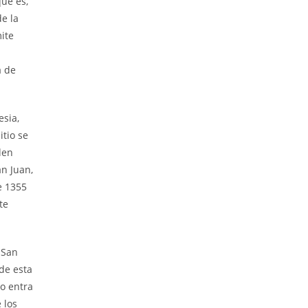
ue es,
e la
ite
a de
sia,
tio se
den
an Juan,
e 1355
te
 San
de esta
o entra
 los