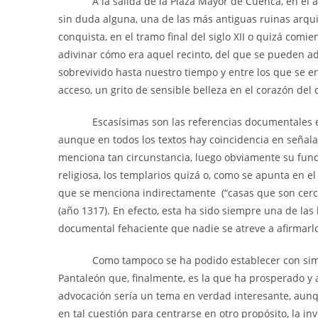
A la salida de la Plaza Mayor de Cuenca, en el arra
sin duda alguna, una de las más antiguas ruinas arqui
conquista, en el tramo final del siglo XII o quizá com
adivinar cómo era aquel recinto, del que se pueden ad
sobrevivido hasta nuestro tiempo y entre los que se 
acceso, un grito de sensible belleza en el corazón del
Escasísimas son las referencias documentales exact
aunque en todos los textos hay coincidencia en señala
menciona tan circunstancia, luego obviamente su funda
religiosa, los templarios quizá o, como se apunta en 
que se menciona indirectamente (“casas que son cerc
(año 1317). En efecto, esta ha sido siempre una de las
documental fehaciente que nadie se atreve a afirmar
Como tampoco se ha podido establecer con similar
Pantaleón que, finalmente, es la que ha prosperado y a
advocación sería un tema en verdad interesante, aunq
en tal cuestión para centrarse en otro propósito, la i