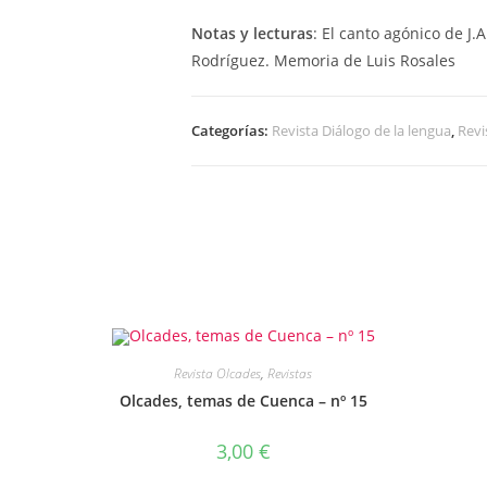
Notas y lecturas
: El canto agónico de J.
Rodríguez. Memoria de Luis Rosales
Categorías:
Revista Diálogo de la lengua
,
Revi
Revista Olcades
,
Revistas
Olcades, temas de Cuenca – nº 15
3,00
€