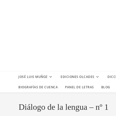
Ir
al
contenido
JOSÉ LUIS MUÑOZ
EDICIONES OLCADES
DICC
BIOGRAFÍAS DE CUENCA
PANEL DE LETRAS
BLOG
Diálogo de la lengua – nº 1