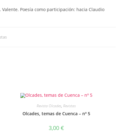
A. Valente. Poesía como participación: hacia Claudio
stas
Revista Olcades
,
Revistas
Olcades, temas de Cuenca – nº 5
3,00
€