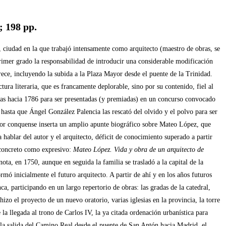
; 198 pp.
 en la que trabajó intensamente como arquitecto (maestro de obras, se
rimer grado la responsabilidad de introducir una considerable modificación
rece, incluyendo la subida a la Plaza Mayor desde el puente de la Trinidad.
ura literaria, que es francamente deplorable, sino por su contenido, fiel al
as hacia 1786 para ser presentadas (y premiadas) en un concurso convocado
asta que Ángel González Palencia las rescató del olvido y el polvo para ser
dor conquense inserta un amplio apunte biográfico sobre Mateo López, que
 hablar del autor y el arquitecto, déficit de conocimiento superado a partir
n concreto como expresivo:
Mateo López. Vida y obra de un arquitecto de
 nota, en 1750, aunque en seguida la familia se trasladó a la capital de la
mó inicialmente el futuro arquitecto. A partir de ahí y en los años futuros
 participando en un largo repertorio de obras: las gradas de la catedral,
izo el proyecto de un nuevo oratorio, varias iglesias en la provincia, la torre
la llegada al trono de Carlos IV, la ya citada ordenación urbanística para
 la salida del Camino Real desde el puente de San Antón hacia Madrid, el