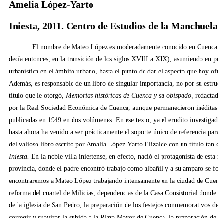
Amelia López-Yarto
Iniesta, 2011. Centro de Estudios de la Manchuela
El nombre de Mateo López es moderadamente conocido en Cuenca, ciudad
decía entonces, en la transición de los siglos XVIII a XIX), asumiendo en p
urbanística en el ámbito urbano, hasta el punto de dar el aspecto que hoy of
Además, es responsable de un libro de singular importancia, no por su estruct
título que le otorgó,
Memorias históricas de Cuenca y su obispado,
redactad
por la Real Sociedad Económica de Cuenca, aunque permanecieron inéditas h
publicadas en 1949 en dos volúmenes. En ese texto, ya el erudito investiga
hasta ahora ha venido a ser prácticamente el soporte único de referencia para
del valioso libro escrito por Amalia López-Yarto Elizalde con un título ta
Iniesta.
En la noble villa iniestense, en efecto, nació el protagonista de esta
provincia, donde el padre encontró trabajo como albañil y a su amparo se for
encontraremos a Mateo López trabajando intensamente en la ciudad de Cuenca,
reforma del cuartel de Milicias, dependencias de la Casa Consistorial donde h
de la iglesia de San Pedro, la preparación de los festejos conmemorativos de 
corregir y suavizar la subida a la Plaza Mayor de Cuenca, la preparación de