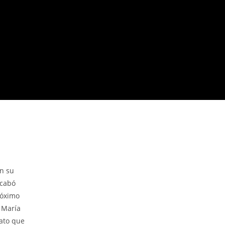
en su
acabó
róximo
 María
nato que