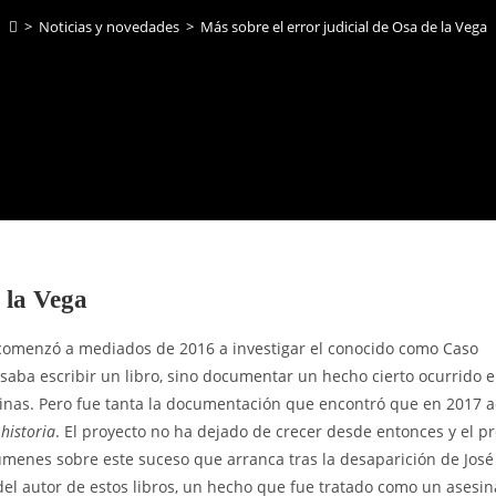
>
Noticias y novedades
>
Más sobre el error judicial de Osa de la Vega
 la Vega
 comenzó a mediados de 2016 a investigar el conocido como Caso
nsaba escribir un libro, sino documentar un hecho cierto ocurrido 
áginas. Pero fue tanta la documentación que encontró que en 2017 
historia
. El proyecto no ha dejado de crecer desde entonces y el p
úmenes sobre este suceso que arranca tras la desaparición de José
del autor de estos libros, un hecho que fue tratado como un asesi