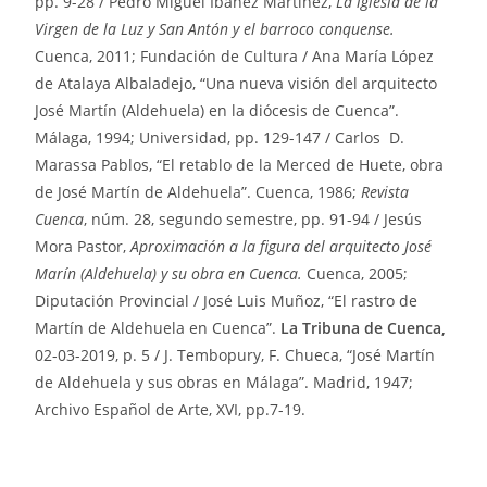
pp. 9-28 / Pedro Miguel Ibáñez Martínez,
La iglesia de la
Virgen de la Luz y San Antón y el barroco conquense.
Cuenca, 2011; Fundación de Cultura / Ana María López
de Atalaya Albaladejo, “Una nueva visión del arquitecto
José Martín (Aldehuela) en la diócesis de Cuenca”.
Málaga, 1994; Universidad, pp. 129-147 / Carlos D.
Marassa Pablos, “El retablo de la Merced de Huete, obra
de José Martín de Aldehuela”. Cuenca, 1986;
Revista
Cuenca
, núm. 28, segundo semestre, pp. 91-94 / Jesús
Mora Pastor,
Aproximación a la figura del arquitecto José
Marín (Aldehuela) y su obra en Cuenca.
Cuenca, 2005;
Diputación Provincial / José Luis Muñoz, “El rastro de
Martín de Aldehuela en Cuenca”.
La Tribuna de Cuenca,
02-03-2019, p. 5 / J. Tembopury, F. Chueca, “José Martín
de Aldehuela y sus obras en Málaga”. Madrid, 1947;
Archivo Español de Arte, XVI, pp.7-19.