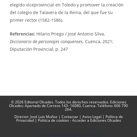
elegido viceprovincial en Toledo y promover la creación
del colegio de Talavera de la Reina, del que fue su
primer rector (1582-1586).
Referencias:
Hilario Priego / José Antonio Silva,
Diccionario de personajes conquenses.
Cuenca, 2021;
Diputación Provincial, p. 247
© 2026 Editorial Olcades. Todos los derechos reservados. Ediciones
Olcades: Apartado de Correos 143- 16080, Cuenca. Teléfono: 606 790
264.
Director: José Luis Muñoz |
Contactar
|
Aviso Legal
|
Política de
Privacidad
|
Politica de cookies
-
Acceder a Ediciones Olcades
Consultor de Marketing Digital Madrid