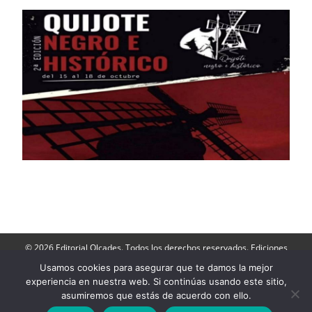
© 2026 Editorial Olcades. Todos los derechos reservados. Ediciones
Olcades: Apartado de Correos 143- 16080, Cuenca. Teléfono: 606 790
264.
Usamos cookies para asegurar que te damos la mejor
Director: José Luis Muñoz |
Contactar
|
Aviso Legal
|
Política de
experiencia en nuestra web. Si continúas usando este sitio,
Privacidad
|
Politica de cookies
-
Acceder a Ediciones Olcades
asumiremos que estás de acuerdo con ello.