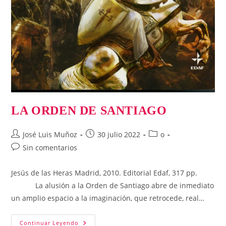
LA ORDEN DE SANTIAGO
Autor
Publicación
Categoría
José Luis Muñoz
30 julio 2022
o
de
de
de
Comentarios
Sin comentarios
la
la
la
de
entrada:
entrada:
entrada:
la
Jesús de las Heras Madrid, 2010. Editorial Edaf, 317 pp.
entrada:
La alusión a la Orden de Santiago abre de inmediato
un amplio espacio a la imaginación, que retrocede, real…
LA
Continuar Leyendo