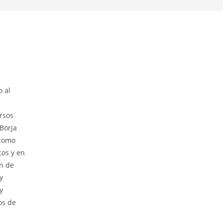
o al
rsos
 Borja
 como
cos y en
an de
y
y
os de