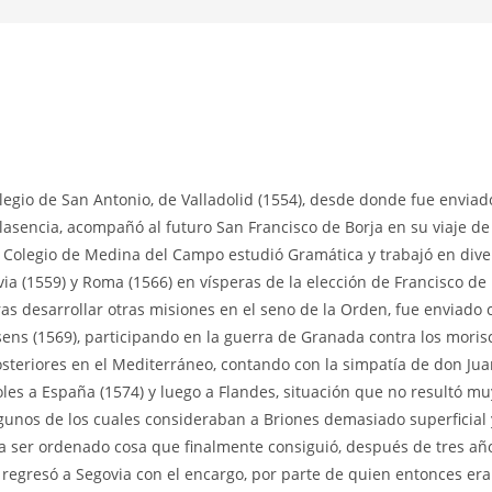
legio de San Antonio, de Valladolid (1554), desde donde fue enviad
 Plasencia, acompañó al futuro San Francisco de Borja en su viaje de
 el Colegio de Medina del Campo estudió Gramática y trabajó en dive
ia (1559) y Roma (1566) en vísperas de la elección de Francisco de
ras desarrollar otras misiones en el seno de la Orden, fue enviado
ens (1569), participando en la guerra de Granada contra los moris
posteriores en el Mediterráneo, contando con la simpatía de don Ju
les a España (1574) y luego a Flandes, situación que no resultó mu
lgunos de los cuales consideraban a Briones demasiado superficial 
a ser ordenado cosa que finalmente consiguió, después de tres añ
regresó a Segovia con el encargo, por parte de quien entonces era