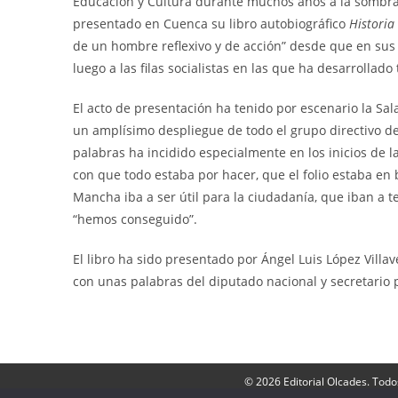
Educación y Cultura durante muchos años a la sombra 
presentado en Cuenca su libro autobiográfico
Historia 
de un hombre reflexivo y de acción” desde que en sus 
luego a las filas socialistas en las que ha desarrollado 
El acto de presentación ha tenido por escenario la Sal
un amplísimo despliegue de todo el grupo directivo 
palabras ha incidido especialmente en los inicios d
con que todo estaba por hacer, que el folio estaba en
Mancha iba a ser útil para la ciudadanía, que iban a 
“hemos conseguido”.
El libro ha sido presentado por Ángel Luis López Vill
con unas palabras del diputado nacional y secretario p
© 2026 Editorial Olcades. Todo