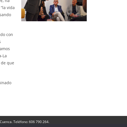
E, ha
“la vida
asando
ado con
s
ramos
a-La
o de que
minado
 Cuenca. Teléfono: 606 790 264.