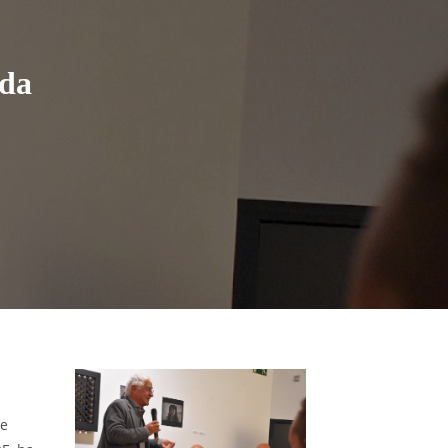
eda
de