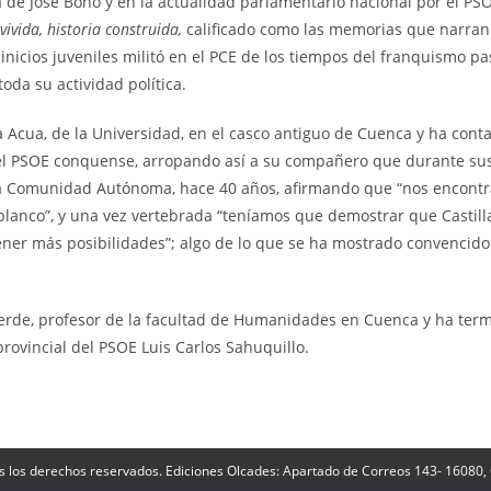
de José Bono y en la actualidad parlamentario nacional por el PSO
vivida, historia construida,
calificado como las memorias que narran 
inicios juveniles militó en el PCE de los tiempos del franquismo p
toda su actividad política.
a Acua, de la Universidad, en el casco antiguo de Cuenca y ha cont
del PSOE conquense, arropando así a su compañero que durante su
e la Comunidad Autónoma, hace 40 años, afirmando que “nos encont
 blanco”, y una vez vertebrada “teníamos que demostrar que Castill
tener más posibilidades”; algo de lo que se ha mostrado convencid
averde, profesor de la facultad de Humanidades en Cuenca y ha ter
rovincial del PSOE Luis Carlos Sahuquillo.
s los derechos reservados. Ediciones Olcades: Apartado de Correos 143- 16080,