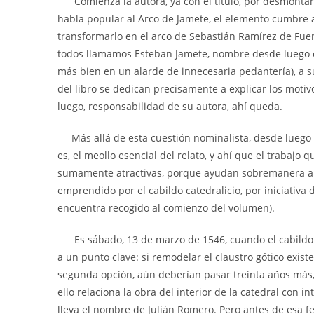
Comienza la autora, ya con el título, por desmontar a
habla popular al Arco de Jamete, el elemento cumbre 
transformarlo en el arco de Sebastián Ramírez de Fuen
todos llamamos Esteban Jamete, nombre desde luego cas
más bien en un alarde de innecesaria pedantería), a s
del libro se dedican precisamente a explicar los motivo
luego, responsabilidad de su autora, ahí queda.
Más allá de esta cuestión nominalista, desde luego an
es, el meollo esencial del relato, y ahí que el trabajo
sumamente atractivas, porque ayudan sobremanera a e
emprendido por el cabildo catedralicio, por iniciativa
encuentra recogido al comienzo del volumen).
Es sábado, 13 de marzo de 1546, cuando el cabildo de
a un punto clave: si remodelar el claustro gótico exis
segunda opción, aún deberían pasar treinta años más,
ello relaciona la obra del interior de la catedral con i
lleva el nombre de Julián Romero. Pero antes de esa fe