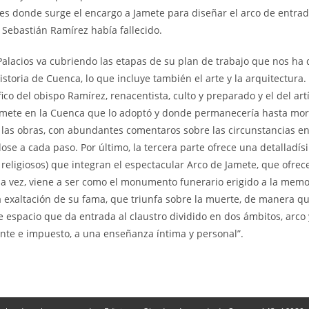
es donde surge el encargo a Jamete para diseñar el arco de entrad
 Sebastián Ramírez había fallecido.
acios va cubriendo las etapas de su plan de trabajo que nos ha d
oria de Cuenca, lo que incluye también el arte y la arquitectura. 
o del obispo Ramírez, renacentista, culto y preparado y el del artí
Jamete en la Cuenca que lo adoptó y donde permanecería hasta mori
e las obras, con abundantes comentaros sobre las circunstancias e
ose a cada paso. Por último, la tercera parte ofrece una detalladís
, religiosos) que integran el espectacular Arco de Jamete, que ofrec
la vez, viene a ser como el monumento funerario erigido a la memo
a exaltación de su fama, que triunfa sobre la muerte, de manera qu
 espacio que da entrada al claustro dividido en dos ámbitos, arco 
ante e impuesto, a una enseñanza íntima y personal”.