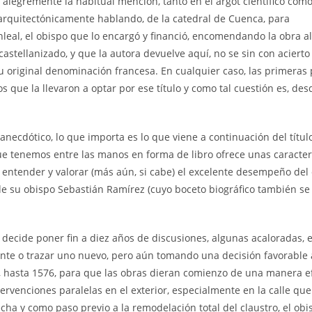
legremente la habitual mención, tanto en el argot científico como
arquitectónicamente hablando, de la catedral de Cuenca, para
leal, el obispo que lo encargó y financió, encomendando la obra a
tellanizado, y que la autora devuelve aquí, no se sin con acierto
u original denominación francesa. En cualquier caso, las primeras
s que la llevaron a optar por ese título y como tal cuestión es, des
ecdótico, lo que importa es lo que viene a continuación del título
 que tenemos entre las manos en forma de libro ofrece unas caracter
ntender y valorar (más aún, si cabe) el excelente desempeño del
 de su obispo Sebastián Ramírez (cuyo boceto biográfico también se
cide poner fin a diez años de discusiones, algunas acaloradas, 
tente o trazar uno nuevo, pero aún tomando una decisión favorable 
 hasta 1576, para que las obras dieran comienzo de una manera ef
ntervenciones paralelas en el exterior, especialmente en la calle qu
cha y como paso previo a la remodelación total del claustro, el obi