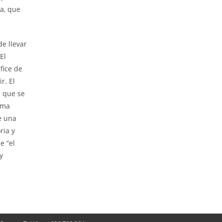
a, que
e llevar
El
fice de
r. El
n que se
ima
e una
ria y
e “el
y