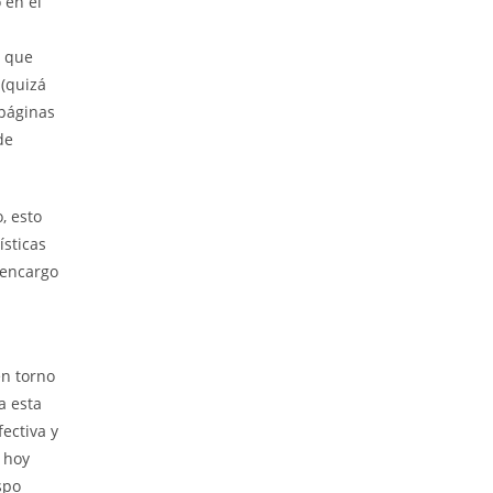
 en el
l que
 (quizá
 páginas
de
, esto
ísticas
 encargo
en torno
a esta
ectiva y
e hoy
spo