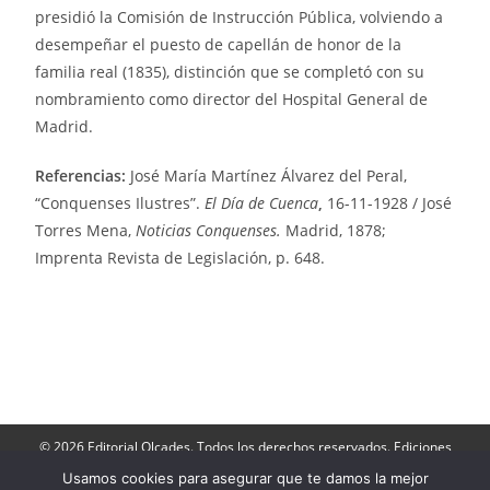
presidió la Comisión de Instrucción Pública, volviendo a
desempeñar el puesto de capellán de honor de la
familia real (1835), distinción que se completó con su
nombramiento como director del Hospital General de
Madrid.
Referencias:
José María Martínez Álvarez del Peral,
“Conquenses Ilustres”.
El Día de Cuenca
,
16-11-1928 / José
Torres Mena,
Noticias Conquenses.
Madrid, 1878;
Imprenta Revista de Legislación, p. 648.
© 2026 Editorial Olcades. Todos los derechos reservados. Ediciones
Olcades: Apartado de Correos 143- 16080, Cuenca. Teléfono: 606 790
264.
Usamos cookies para asegurar que te damos la mejor