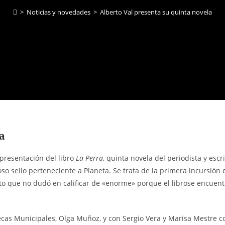
>
Noticias y novedades
>
Alberto Val presenta su quinta novela
a
 presentación del libro
La Perra
, quinta novela del periodista y escri
oso sello perteneciente a Planeta. Se trata de la primera incursión 
alto que no dudó en calificar de «enorme» porque el librose encuent
ecas Municipales, Olga Muñoz, y con Sergio Vera y Marisa Mestre 