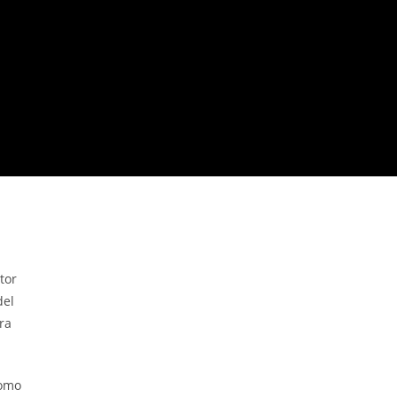
tor
del
ra
como